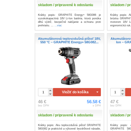
skladom / pripravené k odoslaniu
skladom / pr
Krátky popis: GRAPHITE Energy+ 58G086 je
Krátky popis: A
vysokokapacitná 18V Li-Ion batéria, ktorá ponúka
brúska GRAPHI
dlhú výdrž, bezpečné nabíjanie a ochranu proti
motorom 18V Li
prehriatiu. ...
...viac
ergonomická ruk
Akumulátorová teplovzdušná pištoľ 18V,
Akumulátorov
550 °C – GRAPHITE Energy+ 58G082...
Ion – GR
Vložiť do košíka
46 €
56.58 €
47 €
bez DPH
s DPH
bez DPH
skladom / pripravené k odoslaniu
skladom / pr
Krátky popis: Aku teplovzdušná pištoľ GRAPHITE
Krátky popis: 
58G082 je praktické a výkonné bezdrôtové náradie,
GRAPHITE 58G