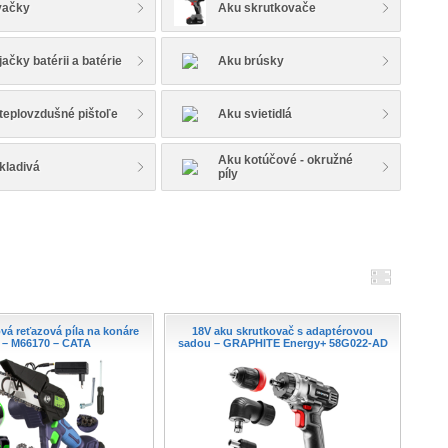
vačky
Aku skrutkovače
jačky batérii a batérie
Aku brúsky
teplovzdušné pištoľe
Aku svietidlá
Aku kotúčové - okružné
kladivá
píly
á reťazová píla na konáre
18V aku skrutkovač s adaptérovou
 – M66170 – CATA
sadou – GRAPHITE Energy+ 58G022-AD