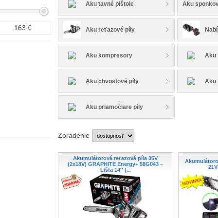
Aku tavné pištole
Aku sponko
163
€
Aku reťazové píly
Nabí
Aku kompresory
Aku 
Aku chvostové píly
Aku 
Aku priamočiare píly
Zoradenie
Akumulátorová reťazová píla 36V
Akumulátorov
(2x18V) GRAPHITE Energy+ 58G043 –
21V
Lišta 14'' (...