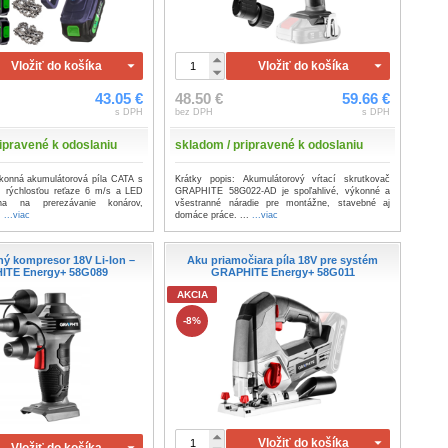
Vložiť do košíka
Vložiť do košíka
43.05 €
48.50 €
59.66 €
s DPH
bez DPH
s DPH
ipravené k odoslaniu
skladom / pripravené k odoslaniu
konná akumulátorová píla CATA s
Krátky popis: Akumulátorový vŕtací skrutkovač
ou, rýchlosťou reťaze 6 m/s a LED
GRAPHITE 58G022-AD je spoľahlivé, výkonné a
lna na prerezávanie konárov,
všestranné náradie pre montážne, stavebné aj
.
...viac
domáce práce. ...
...viac
ý kompresor 18V Li-Ion –
Aku priamočiara píla 18V pre systém
ITE Energy+ 58G089
GRAPHITE Energy+ 58G011
AKCIA
-8%
Vložiť do košíka