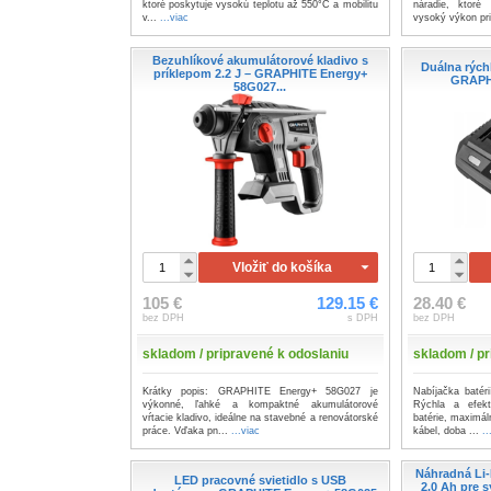
ktoré poskytuje vysokú teplotu až 550°C a mobilitu
náradie, ktoré
v...
...viac
vysoký výkon pri
Bezuhlíkové akumulátorové kladivo s
Duálna rýchl
príklepom 2.2 J – GRAPHITE Energy+
GRAPH
58G027...
Vložiť do košíka
105 €
129.15 €
28.40 €
bez DPH
s DPH
bez DPH
skladom / pripravené k odoslaniu
skladom / pr
Krátky popis: GRAPHITE Energy+ 58G027 je
Nabíjačka baté
výkonné, ľahké a kompaktné akumulátorové
Rýchla a efekt
vŕtacie kladivo, ideálne na stavebné a renovátorské
batérie, maximál
práce. Vďaka pn...
...viac
kábel, doba ...
..
Náhradná Li-
LED pracovné svietidlo s USB
2,0 Ah pre