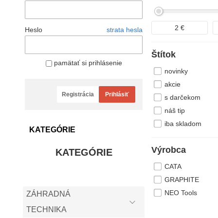
2
€
Heslo
strata hesla
Štítok
pamätať si prihlásenie
novinky
akcie
Registrácia
Prihlásiť
s darčekom
náš tip
iba skladom
KATEGÓRIE
Výrobca
KATEGÓRIE
CATA
GRAPHITE
NEO Tools
ZÁHRADNÁ
TECHNIKA