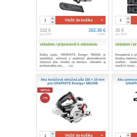
Vložiť do košíka
132 €
162.36 €
35 €
bez DPH
s DPH
bez DPH
skladom / pripravené k odoslaniu
skladom / pr
Krátky popis: GRAPHITE Energy+ 58G043 je
Kompaktná a vý
spoľahlivá, výkonná a praktická akumulátorová
dvojitou batéri
reťazová píla, vhodná na domáce, záhradné aj
svetlom. Ideá
profesionálne pou...
...viac
menších strom..
Aku kotúčová okružná píla 150 × 10 mm
Aku prenosn
pre GRAPHITE Energy+ 58G008
GRAPH
AKCIA
-7%
Vložiť do košíka