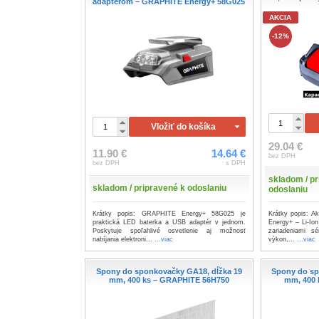
adaptérom – GRAPHITE Energy+ 58G025
AKCIA
-12%
Vložiť do košíka
29.04 €
11.90 €
14.64 €
bez DPH
bez DPH
s DPH
skladom / pr
skladom / pripravené k odoslaniu
odoslaniu
Krátky popis: GRAPHITE Energy+ 58G025 je
Krátky popis: 
praktická LED baterka a USB adaptér v jednom.
Energy+ – Li-Ion
Poskytuje spoľahlivé osvetlenie aj možnosť
zariadeniami sé
nabíjania elektroni...
...viac
výkon,...
...viac
Spony do sponkovačky GA18, dĺžka 19
Spony do sp
mm, 400 ks – GRAPHITE 56H750
mm, 400 