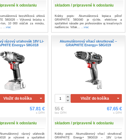
ipravené k odoslaniu
skladom / pripravené k odoslaniu
kumulátorová bezuhlíková uhlová
Krátky popis: Akumulátorová lepiaca pištoľ
TE 58G026 – Výkonná brúska s
GRAPHITE 58G040 je rýchle, efektívne a
-Ion, 10 000 otáčok za minútu,
spoľahlivé náradie pre profesionálov aj kreatívnych
...
...viac
nadšencov. Vďak...
...viac
ý rázový uťahovák 18V Li-
Akumulátorový vŕtací skrutkovač –
APHITE Energy+ 58G018
GRAPHITE Energy+ 58G019
Vložiť do košíka
Vložiť do košíka
57.81 €
55 €
67.65 €
s DPH
bez DPH
s DPH
ipravené k odoslaniu
skladom / pripravené k odoslaniu
Akumulátorový rázový uťahovák
Krátky popis: Akumulátorový vŕtací skrutkovač
018 je výkonné a spoľahlivé
GRAPHITE Energy+ 58G019 – 18V Li-Ion