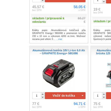
45.57 €
56.05 €
19 €
bez DPH
s DPH
bez DPH
skladom / pripravené k
60.27
skladom / pr
odoslaniu
€
Krátky popis
Krátky popis: Akumulátorová kotúčová píla
GRAPHITE 58G0
GRAPHITE Energy+ 58G008 s priemerom kotúča
výkonné rieše
150 x 10 mm a výkonom 4200 ot./min. Možnosť
športových potrie
rezania pod uhlom 0...
...viac
Akumulátorová batéria 18V Li-Ion 6.0 Ah
Akumuláto
– GRAPHITE Energy+ 58G086
brúska 12
Vložiť do košíka
77 €
94.71 €
75 €
bez DPH
s DPH
bez DPH