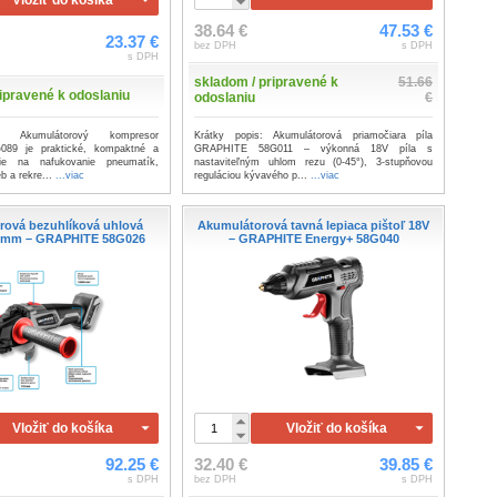
Vložiť do košíka
38.64 €
47.53 €
23.37 €
bez DPH
s DPH
s DPH
skladom / pripravené k
51.66
ipravené k odoslaniu
odoslaniu
€
: Akumulátorový kompresor
Krátky popis: Akumulátorová priamočiara píla
89 je praktické, kompaktné a
GRAPHITE 58G011 – výkonná 18V píla s
nie na nafukovanie pneumatík,
nastaviteľným uhlom rezu (0-45°), 3-stupňovou
b a rekre...
...viac
reguláciou kývavého p...
...viac
rová bezuhlíková uhlová
Akumulátorová tavná lepiaca pištoľ 18V
5 mm – GRAPHITE 58G026
– GRAPHITE Energy+ 58G040
Vložiť do košíka
Vložiť do košíka
92.25 €
32.40 €
39.85 €
s DPH
bez DPH
s DPH