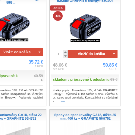
náradie GRAPHITE Energy+ 58G004
58G...
AKCIA
-5%
Vložiť do košíka
Vložiť do košíka
35.72 €
48.66 €
59.85 €
s DPH
bez DPH
s DPH
ipravené k
40.59
skladom / pripravené k odoslaniu
63 €
€
Akumulátor 18V, 2.0 Ah GRAPHITE
Krátky popis: Akumulátor 18V, 4.0Ah GRAPHITE
 batéria kompatibilná so všetkými
Energy+ – výkonná Li-Ion batéria s dlhou výdržou a
rie Energy+. Poskytuje stabilný
ochranou proti prehriatiu. Kompatibilná so všetkými
z...
...viac
onkovačky GA18, dĺžka 22
Spony do sponkovačky GA18, dĺžka 25
ks – GRAPHITE 56H751
mm, 400 ks – GRAPHITE 56H752