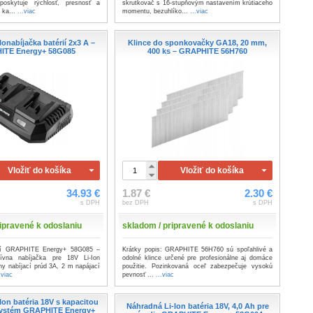
 poskytuje rýchlosť, presnosť a
skrutkovač s 16-stupňovým nastavením krútiaceho
 ka...
...viac
momentu, bezuhlíko...
...viac
onabíjačka batérií 2x3 A –
Klince do sponkovačky GA18, 20 mm,
ITE Energy+ 58G085
400 ks – GRAPHITE 56H760
Vložiť do košíka
Vložiť do košíka
34.93 €
1.87 €
2.30 €
s DPH
bez DPH
s DPH
ipravené k odoslaniu
skladom / pripravené k odoslaniu
rií GRAPHITE Energy+ 58G085 –
Krátky popis: GRAPHITE 56H760 sú spoľahlivé a
ívna nabíjačka pre 18V Li-Ion
odolné klince určené pre profesionálne aj domáce
ny nabíjací prúd 3A, 2 m napájací
použitie. Pozinkovaná oceľ zabezpečuje vysokú
.viac
pevnosť ...
...viac
Ion batéria 18V s kapacitou
Náhradná Li-Ion batéria 18V, 4,0 Ah pre
 systém GRAPHITE Energy+