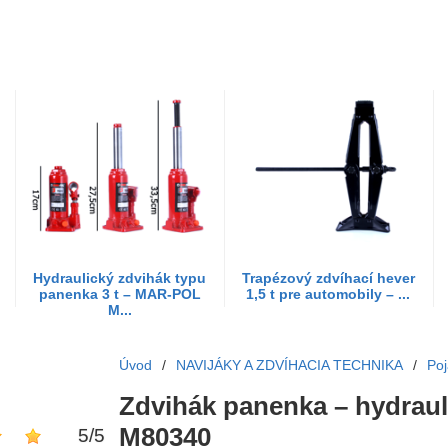
Hydraulický zdvihák typu
Trapézový zdvíhací hever
panenka 3 t – MAR-POL
1,5 t pre automobily – ...
M...
Úvod
/
NAVIJÁKY A ZDVÍHACIA TECHNIKA
/
Poj
Zdvihák panenka – hydraul
M80340
5
/
5