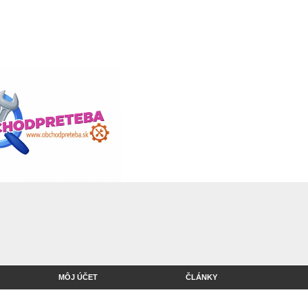
MÔJ ÚČET
ČLÁNKY