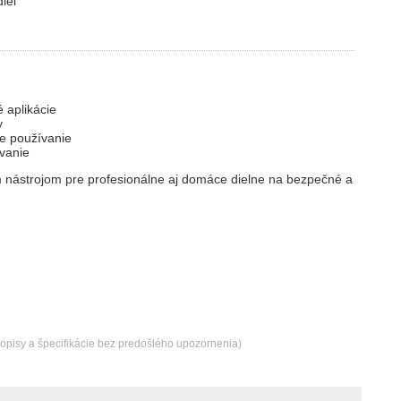
iel
 aplikácie
y
e používanie
vanie
 nástrojom pre profesionálne aj domáce dielne na bezpečné a
popisy a špecifikácie bez predošlého upozornenia)