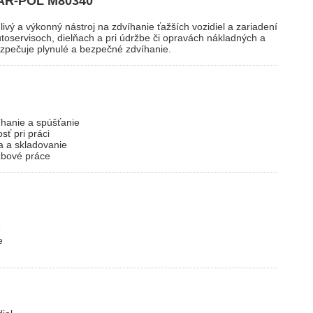
MAR-POL M80340
livý a výkonný nástroj na zdvíhanie ťažších vozidiel a zariadení
utoservisoch, dielňach a pri údržbe či opravách nákladných a
zpečuje plynulé a bezpečné zdvíhanie.
hanie a spúšťanie
sť pri práci
 a skladovanie
žbové práce
e
e