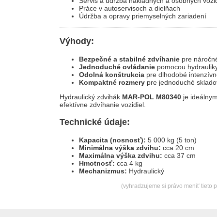
Servis a údržba nákladných a osobných vozid
Práce v autoservisoch a dielňach
Údržba a opravy priemyselných zariadení
Výhody:
Bezpečné a stabilné zdvíhanie
pre náročné
Jednoduché ovládanie
pomocou hydraulik
Odolná konštrukcia
pre dlhodobé intenzívn
Kompaktné rozmery
pre jednoduché sklado
Hydraulický zdvihák
MAR-POL M80340
je ideálnym
efektívne zdvíhanie vozidiel.
Technické údaje:
Kapacita (nosnosť):
5 000 kg (5 ton)
Minimálna výška zdvihu:
cca 20 cm
Maximálna výška zdvihu:
cca 37 cm
Hmotnosť:
cca 4 kg
Mechanizmus:
Hydraulický
(vyhradzujeme si právo meniť tieto 