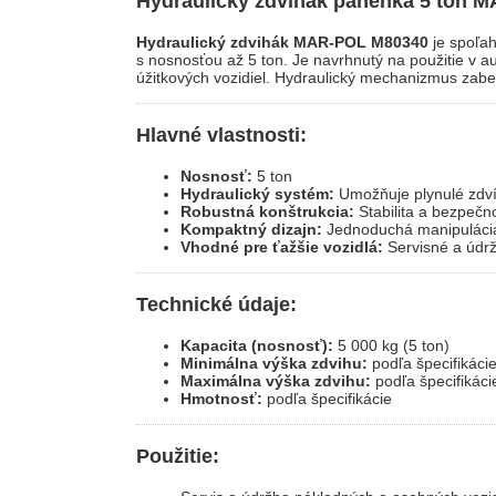
Hydraulický zdvihák panenka 5 ton 
Hydraulický zdvihák MAR-POL M80340
je spoľah
s nosnosťou až 5 ton. Je navrhnutý na použitie v a
úžitkových vozidiel. Hydraulický mechanizmus zabe
Hlavné vlastnosti:
Nosnosť:
5 ton
Hydraulický systém:
Umožňuje plynulé zdví
Robustná konštrukcia:
Stabilita a bezpečno
Kompaktný dizajn:
Jednoduchá manipulácia
Vhodné pre ťažšie vozidlá:
Servisné a údr
Technické údaje:
Kapacita (nosnosť):
5 000 kg (5 ton)
Minimálna výška zdvihu:
podľa špecifikáci
Maximálna výška zdvihu:
podľa špecifikáci
Hmotnosť:
podľa špecifikácie
Použitie: