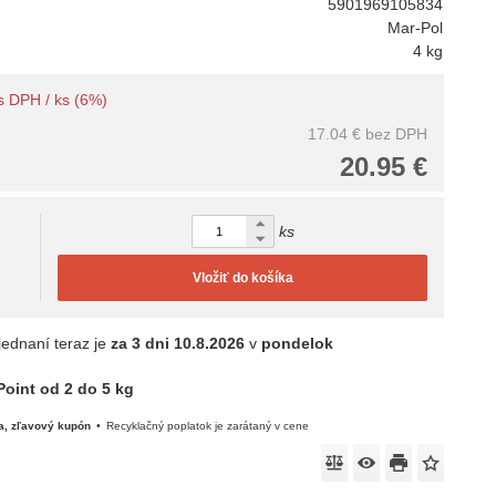
5901969105834
Mar-Pol
4 kg
 s DPH / ks (6%)
17.04 €
bez DPH
20.95 €
ks
Vložiť do košíka
jednaní teraz je
za 3 dni
10.8.2026
v
pondelok
oint od 2 do 5 kg
a, zľavový kupón
Recyklačný poplatok je zarátaný v cene