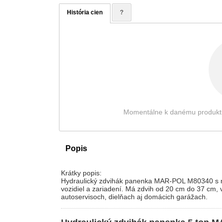
História cien
?
Momentálne k danému produktu ni
Popis
Krátky popis:
Hydraulický zdvihák panenka MAR-POL M80340 s no
vozidiel a zariadení. Má zdvih od 20 cm do 37 cm, 
autoservisoch, dielňach aj domácich garážach.