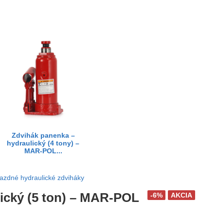
Zdvihák panenka –
hydraulický (4 tony) –
MAR-POL...
azdné hydraulické zdviháky
ický (5 ton) – MAR-POL
-6%
AKCIA