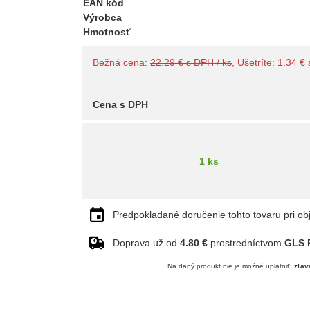
EAN kód
Výrobca
Hmotnosť
Bežná cena:
22.29 € s DPH / ks
, Ušetríte: 1.34 €
Cena s DPH
1 ks
Predpokladané doručenie tohto tovaru pri ob
Doprava už od
4.80 €
prostredníctvom
GLS P
Na daný produkt nie je možné uplatniť:
zľav