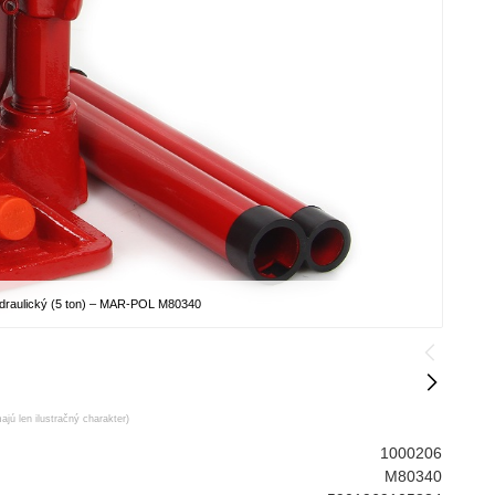
draulický (5 ton) – MAR-POL M80340
ajú len ilustračný charakter)
1000206
M80340