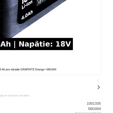
 4,0 Ah pre náradie GRAPHITE Energy+ 58G004
ajú len ilustračný charakter)
1001335
58G004