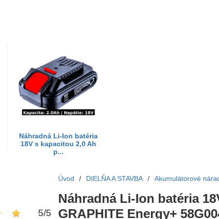
Náhradná Li-Ion batéria
18V s kapacitou 2,0 Ah
p...
Úvod
/
DIELŇA A STAVBA
/
Akumulátorové nára
Náhradná Li-Ion batéria 18
GRAPHITE Energy+ 58G00
5
/
5