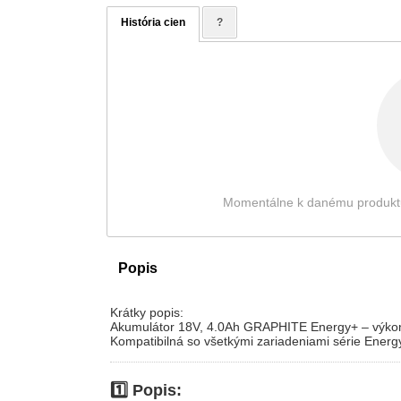
História cien
?
Momentálne k danému produktu ni
Popis
Krátky popis:
Akumulátor 18V, 4.0Ah GRAPHITE Energy+ – výkonná 
Kompatibilná so všetkými zariadeniami série Energ
1️⃣ Popis: