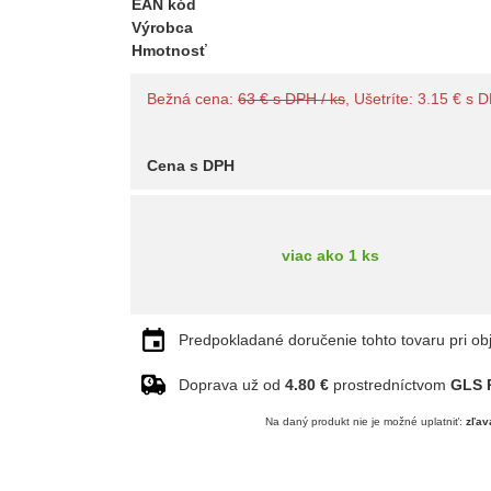
EAN kód
Výrobca
Hmotnosť
Bežná cena:
63 € s DPH / ks
, Ušetríte: 3.15 € s 
Cena s DPH
viac ako 1 ks
Predpokladané doručenie tohto tovaru pri ob
Doprava už od
4.80 €
prostredníctvom
GLS P
Na daný produkt nie je možné uplatniť:
zľav