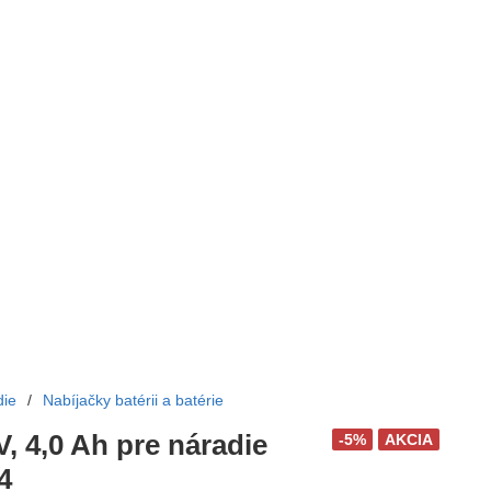
die
/
Nabíjačky batérii a batérie
V, 4,0 Ah pre náradie
-5%
AKCIA
4