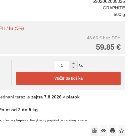
5902062035325
GRAPHITE
500 g
DPH / ks (5%)
48.66 €
bez DPH
59.85 €
ks
Vložiť do košíka
jednaní teraz je
zajtra
7.8.2026
v
piatok
oint od 2 do 5 kg
a, zľavový kupón
Recyklačný poplatok je zarátaný v cene