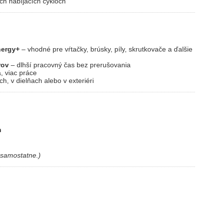
ch nabíjacích cykloch
nergy+
– vhodné pre vŕtačky, brúsky, píly, skrutkovače a ďalšie
rov
– dlhší pracovný čas bez prerušovania
, viac práce
h, v dielňach alebo v exteriéri
h
 samostatne.)