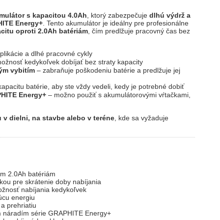
ulátor s kapacitou 4.0Ah
, ktorý zabezpečuje
dlhú výdrž a
ITE Energy+
. Tento akumulátor je ideálny pre profesionálne
itu oproti 2.0Ah batériám
, čím predlžuje pracovný čas bez
plikácie a dlhé pracovné cykly
žnosť kedykoľvek dobíjať bez straty kapacity
ým vybitím
– zabraňuje poškodeniu batérie a predlžuje jej
apacitu batérie, aby ste vždy vedeli, kedy je potrebné dobiť
PHITE Energy+
– možno použiť s akumulátorovými vŕtačkami,
 v dielni, na stavbe alebo v teréne
, kde sa vyžaduje
ným 2.0Ah batériám
kou pre skrátenie doby nabíjania
žnosť nabíjania kedykoľvek
úcu energiu
a prehriatiu
m náradím série GRAPHITE Energy+