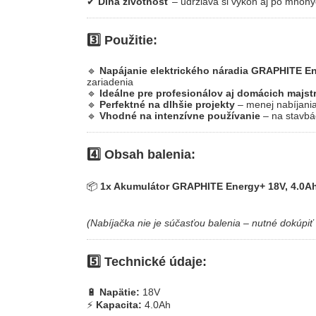
✔
Dlhá životnosť
– udržiava si výkon aj po mnohý
3️⃣ Použitie:
🔹
Napájanie elektrického náradia GRAPHITE E
zariadenia
🔹
Ideálne pre profesionálov aj domácich majst
🔹
Perfektné na dlhšie projekty
– menej nabíjania
🔹
Vhodné na intenzívne používanie
– na stavbác
4️⃣ Obsah balenia:
📦
1x Akumulátor GRAPHITE Energy+ 18V, 4.0A
(Nabíjačka nie je súčasťou balenia – nutné dokúpiť
5️⃣ Technické údaje:
🔋
Napätie:
18V
⚡
Kapacita:
4.0Ah