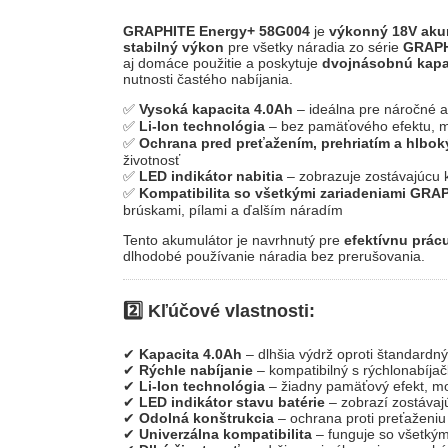
GRAPHITE Energy+ 58G004
je
výkonný 18V akum
stabilný výkon
pre všetky náradia zo série
GRAPH
aj domáce použitie a poskytuje
dvojnásobnú kapac
nutnosti častého nabíjania.
✅
Vysoká kapacita 4.0Ah
– ideálna pre náročné a
✅
Li-Ion technológia
– bez pamäťového efektu, mo
✅
Ochrana pred preťažením, prehriatím a hlbok
životnosť
✅
LED indikátor nabitia
– zobrazuje zostávajúcu k
✅
Kompatibilita so všetkými zariadeniami GRA
brúskami, pílami a ďalším náradím
Tento akumulátor je navrhnutý pre
efektívnu prácu
dlhodobé používanie náradia bez prerušovania.
2️⃣ Kľúčové vlastnosti:
✔
Kapacita 4.0Ah
– dlhšia výdrž oproti štandard
✔
Rýchle nabíjanie
– kompatibilný s rýchlonabíjač
✔
Li-Ion technológia
– žiadny pamäťový efekt, mo
✔
LED indikátor stavu batérie
– zobrazí zostávaj
✔
Odolná konštrukcia
– ochrana proti preťaženiu 
✔
Univerzálna kompatibilita
– funguje so všetký