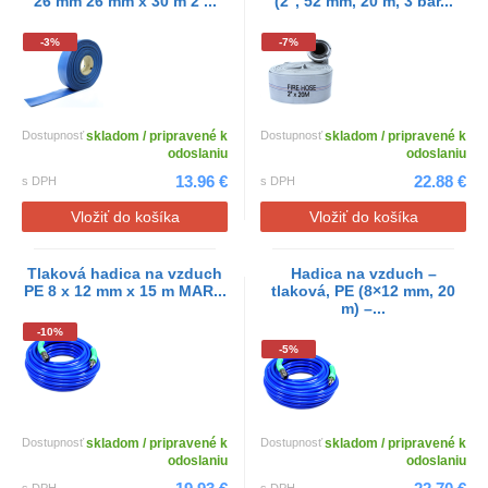
26 mm 26 mm x 30 m 2 ...
(2'', 52 mm, 20 m, 3 bar...
-3%
-7%
Dostupnosť
skladom / pripravené k
Dostupnosť
skladom / pripravené k
odoslaniu
odoslaniu
13.96 €
22.88 €
s DPH
s DPH
Vložiť do košíka
Vložiť do košíka
Tlaková hadica na vzduch
Hadica na vzduch –
PE 8 x 12 mm x 15 m MAR...
tlaková, PE (8×12 mm, 20
m) –...
-10%
-5%
Dostupnosť
skladom / pripravené k
Dostupnosť
skladom / pripravené k
odoslaniu
odoslaniu