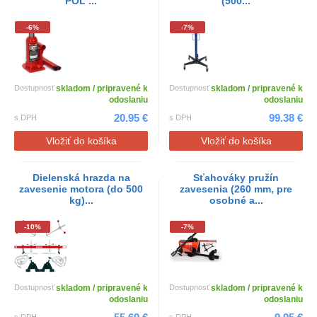
POL ...
(500...
-6%
-7%
Dostupnosť
skladom / pripravené k
Dostupnosť
skladom / pripravené k
odoslaniu
odoslaniu
20.95 €
99.38 €
s DPH
s DPH
Vložiť do košíka
Vložiť do košíka
Dielenská hrazda na
Sťahováky pružín
zavesenie motora (do 500
zavesenia (260 mm, pre
kg)...
osobné a...
-10%
-7%
Dostupnosť
skladom / pripravené k
Dostupnosť
skladom / pripravené k
odoslaniu
odoslaniu