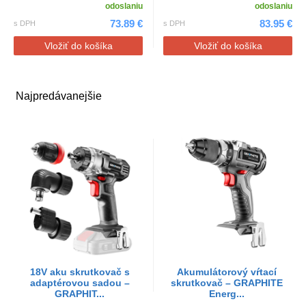
odoslaniu
odoslaniu
73.89 €
83.95 €
s DPH
s DPH
Vložiť do košíka
Vložiť do košíka
Najpredávanejšie
18V aku skrutkovač s
Akumulátorový vŕtací
adaptérovou sadou –
skrutkovač – GRAPHITE
GRAPHIT...
Energ...