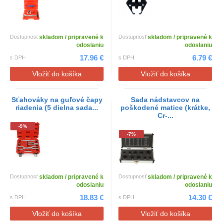
Dostupnosť
skladom / pripravené k
Dostupnosť
skladom / pripravené k
odoslaniu
odoslaniu
17.96 €
6.79 €
s DPH
s DPH
Vložiť do košíka
Vložiť do košíka
Sťahováky na guľové čapy
Sada nádstavcov na
riadenia (5 dielna sada...
poškodené matice (krátke,
Cr-...
-9%
-7%
Dostupnosť
skladom / pripravené k
Dostupnosť
skladom / pripravené k
odoslaniu
odoslaniu
18.83 €
14.30 €
s DPH
s DPH
Vložiť do košíka
Vložiť do košíka