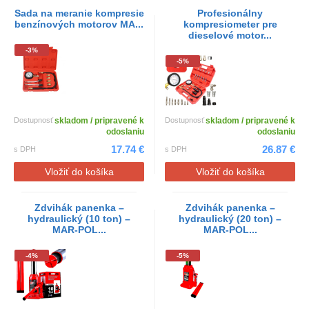
Sada na meranie kompresie
Profesionálny
benzínových motorov MA...
kompresiometer pre
dieselové motor...
-3%
-5%
Dostupnosť
skladom / pripravené k
Dostupnosť
skladom / pripravené k
odoslaniu
odoslaniu
17.74 €
26.87 €
s DPH
s DPH
Vložiť do košíka
Vložiť do košíka
Zdvihák panenka –
Zdvihák panenka –
hydraulický (10 ton) –
hydraulický (20 ton) –
MAR-POL...
MAR-POL...
-4%
-5%