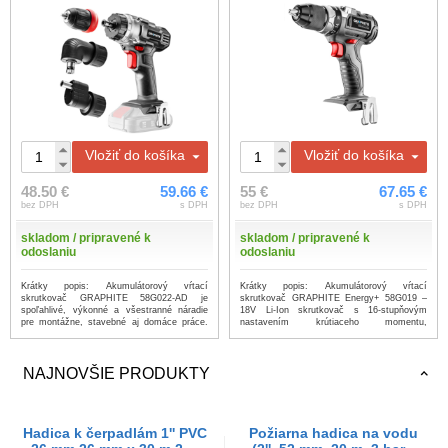
Vložiť do košíka
Vložiť do košíka
48.50 €
59.66 €
55 €
67.65 €
bez DPH
s DPH
bez DPH
s DPH
skladom / pripravené k
skladom / pripravené k
odoslaniu
odoslaniu
Krátky popis: Akumulátorový vŕtací
Krátky popis: Akumulátorový vŕtací
skrutkovač GRAPHITE 58G022-AD je
skrutkovač GRAPHITE Energy+ 58G019 –
spoľahlivé, výkonné a všestranné náradie
18V Li-Ion skrutkovač s 16-stupňovým
pre montážne, stavebné aj domáce práce.
nastavením krútiaceho momentu,
...
...viac
bezuhlíko...
...viac
NAJNOVŠIE PRODUKTY
Hadica k čerpadlám 1'' PVC
Požiarna hadica na vodu