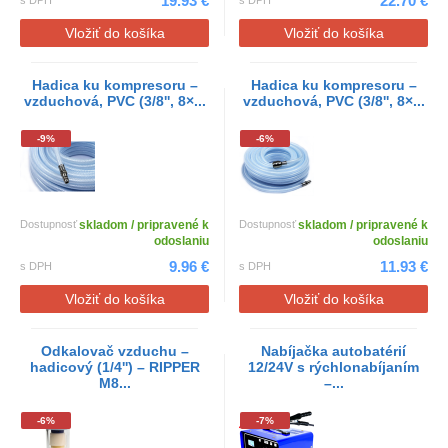
19.93 €
22.70 €
s DPH
s DPH
Vložiť do košíka
Vložiť do košíka
Hadica ku kompresoru –
Hadica ku kompresoru –
vzduchová, PVC (3/8'', 8×...
vzduchová, PVC (3/8'', 8×...
-9%
-6%
Dostupnosť
skladom / pripravené k
Dostupnosť
skladom / pripravené k
odoslaniu
odoslaniu
9.96 €
11.93 €
s DPH
s DPH
Vložiť do košíka
Vložiť do košíka
Odkalovač vzduchu –
Nabíjačka autobatérií
hadicový (1/4'') – RIPPER
12/24V s rýchlonabíjaním
M8...
–...
-6%
-7%