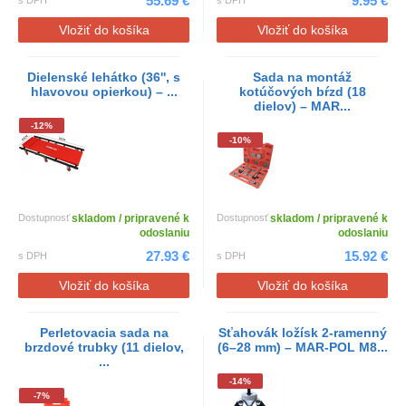
55.69 €
9.95 €
s DPH
s DPH
Vložiť do košíka
Vložiť do košíka
Dielenské lehátko (36'', s
Sada na montáž
hlavovou opierkou) – ...
kotúčových bŕzd (18
dielov) – MAR...
-12%
-10%
Dostupnosť
skladom / pripravené k
Dostupnosť
skladom / pripravené k
odoslaniu
odoslaniu
27.93 €
15.92 €
s DPH
s DPH
Vložiť do košíka
Vložiť do košíka
Perletovacia sada na
Sťahovák ložísk 2-ramenný
brzdové trubky (11 dielov,
(6–28 mm) – MAR-POL M8...
...
-14%
-7%