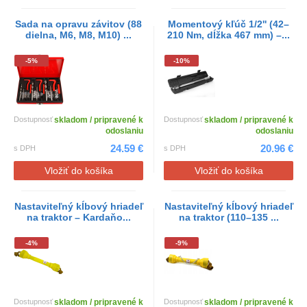
Sada na opravu závitov (88
Momentový kľúč 1/2'' (42–
dielna, M6, M8, M10) ...
210 Nm, dĺžka 467 mm) –...
-5%
-10%
Dostupnosť
skladom / pripravené k
Dostupnosť
skladom / pripravené k
odoslaniu
odoslaniu
24.59 €
20.96 €
s DPH
s DPH
Vložiť do košíka
Vložiť do košíka
Nastaviteľný kĺbový hriadeľ
Nastaviteľný kĺbový hriadeľ
na traktor – Kardaňo...
na traktor (110–135 ...
-4%
-9%
Dostupnosť
skladom / pripravené k
Dostupnosť
skladom / pripravené k