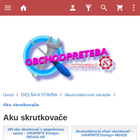
Úvod
/
DIELŇA A STAVBA
/
Akumulátorové náradie
/
Aku skrutkovače
Aku skrutkovače
18V aku skrutkovač s adaptérovou
Akumulátorový vŕtací skrutkovač –
sadou – GRAPHITE Energy+
GRAPHITE Energy+ 58G019
58G022-AD