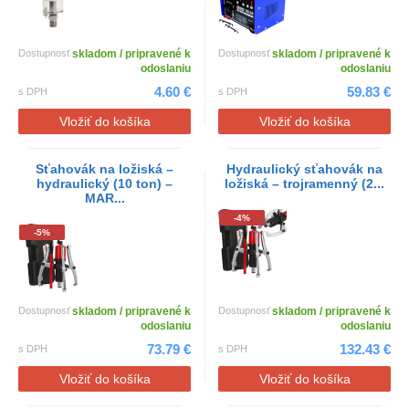
Dostupnosť
skladom / pripravené k
Dostupnosť
skladom / pripravené k
odoslaniu
odoslaniu
4.60 €
59.83 €
s DPH
s DPH
Vložiť do košíka
Vložiť do košíka
Sťahovák na ložiská –
Hydraulický sťahovák na
hydraulický (10 ton) –
ložiská – trojramenný (2...
MAR...
-4%
-5%
Dostupnosť
skladom / pripravené k
Dostupnosť
skladom / pripravené k
odoslaniu
odoslaniu
73.79 €
132.43 €
s DPH
s DPH
Vložiť do košíka
Vložiť do košíka