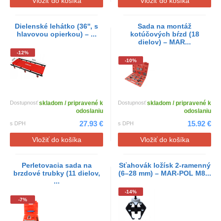
Vložiť do košíka
Vložiť do košíka
Dielenské lehátko (36'', s
Sada na montáž
hlavovou opierkou) – ...
kotúčových bŕzd (18
dielov) – MAR...
-12%
-10%
Dostupnosť
skladom / pripravené k
Dostupnosť
skladom / pripravené k
odoslaniu
odoslaniu
27.93 €
15.92 €
s DPH
s DPH
Vložiť do košíka
Vložiť do košíka
Perletovacia sada na
Sťahovák ložísk 2-ramenný
brzdové trubky (11 dielov,
(6–28 mm) – MAR-POL M8...
...
-14%
-7%