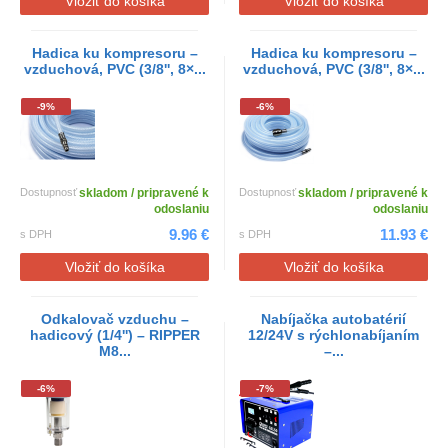
Vložiť do košíka
Vložiť do košíka
Hadica ku kompresoru –
Hadica ku kompresoru –
vzduchová, PVC (3/8'', 8×...
vzduchová, PVC (3/8'', 8×...
-9%
-6%
Dostupnosť
skladom / pripravené k
Dostupnosť
skladom / pripravené k
odoslaniu
odoslaniu
9.96 €
11.93 €
s DPH
s DPH
Vložiť do košíka
Vložiť do košíka
Odkalovač vzduchu –
Nabíjačka autobatérií
hadicový (1/4'') – RIPPER
12/24V s rýchlonabíjaním
M8...
–...
-6%
-7%