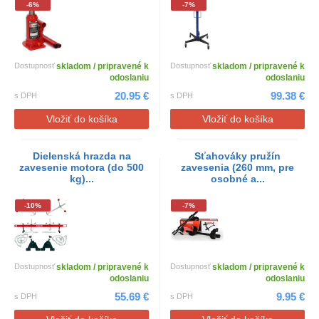
-6%
-7%
Dostupnosť
skladom / pripravené k
Dostupnosť
skladom / pripravené k
odoslaniu
odoslaniu
20.95 €
99.38 €
s DPH
s DPH
Vložiť do košíka
Vložiť do košíka
Dielenská hrazda na
Sťahováky pružín
zavesenie motora (do 500
zavesenia (260 mm, pre
kg)...
osobné a...
-10%
-7%
Dostupnosť
skladom / pripravené k
Dostupnosť
skladom / pripravené k
odoslaniu
odoslaniu
55.69 €
9.95 €
s DPH
s DPH