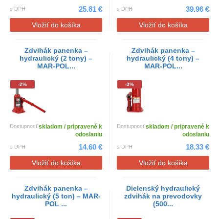
25.81 €
39.96 €
s DPH
s DPH
Vložiť do košíka
Vložiť do košíka
Zdvihák panenka –
Zdvihák panenka –
hydraulický (2 tony) –
hydraulický (4 tony) –
MAR-POL...
MAR-POL...
-2%
-3%
Dostupnosť
skladom / pripravené k
Dostupnosť
skladom / pripravené k
odoslaniu
odoslaniu
14.60 €
18.33 €
s DPH
s DPH
Vložiť do košíka
Vložiť do košíka
Zdvihák panenka –
Dielenský hydraulický
hydraulický (5 ton) – MAR-
zdvihák na prevodovky
POL ...
(500...