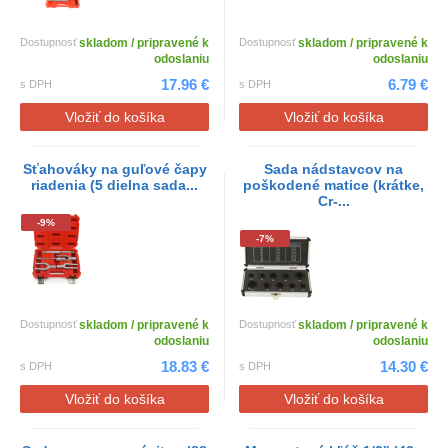
Dostupnosť
skladom / pripravené k
Dostupnosť
skladom / pripravené k
odoslaniu
odoslaniu
17.96 €
6.79 €
s DPH
s DPH
Vložiť do košíka
Vložiť do košíka
Sťahováky na guľové čapy
Sada nádstavcov na
riadenia (5 dielna sada...
poškodené matice (krátke,
Cr-...
-9%
-7%
Dostupnosť
skladom / pripravené k
Dostupnosť
skladom / pripravené k
odoslaniu
odoslaniu
18.83 €
14.30 €
s DPH
s DPH
Vložiť do košíka
Vložiť do košíka