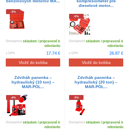
benzínových motorov MA...
kompresiometer pre
dieselové motor...
-3%
-5%
Dostupnosť
skladom / pripravené k
Dostupnosť
skladom / pripravené k
odoslaniu
odoslaniu
17.74 €
26.87 €
s DPH
s DPH
Vložiť do košíka
Vložiť do košíka
Zdvihák panenka –
Zdvihák panenka –
hydraulický (10 ton) –
hydraulický (20 ton) –
MAR-POL...
MAR-POL...
-4%
-5%
Dostupnosť
skladom / pripravené k
Dostupnosť
skladom / pripravené k
odoslaniu
odoslaniu