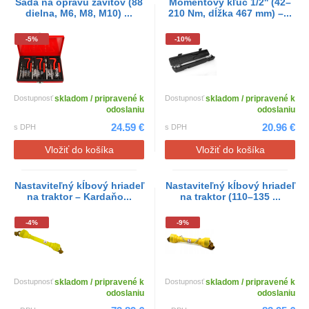
Sada na opravu závitov (88
Momentový kľúč 1/2'' (42–
dielna, M6, M8, M10) ...
210 Nm, dĺžka 467 mm) –...
-5%
-10%
Dostupnosť
skladom / pripravené k
Dostupnosť
skladom / pripravené k
odoslaniu
odoslaniu
24.59 €
20.96 €
s DPH
s DPH
Vložiť do košíka
Vložiť do košíka
Nastaviteľný kĺbový hriadeľ
Nastaviteľný kĺbový hriadeľ
na traktor – Kardaňo...
na traktor (110–135 ...
-4%
-9%
Dostupnosť
skladom / pripravené k
Dostupnosť
skladom / pripravené k
odoslaniu
odoslaniu