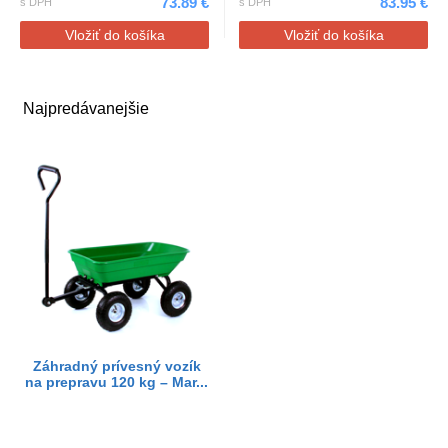
73.89 €
83.95 €
s DPH
s DPH
Vložiť do košíka
Vložiť do košíka
Najpredávanejšie
Záhradný prívesný vozík
na prepravu 120 kg – Mar...