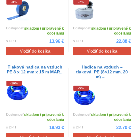
-3%
-7%
Dostupnosť
skladom / pripravené k
Dostupnosť
skladom / pripravené k
odoslaniu
odoslaniu
13.96 €
22.88 €
s DPH
s DPH
Vložiť do košíka
Vložiť do košíka
Tlaková hadica na vzduch
Hadica na vzduch –
PE 8 x 12 mm x 15 m MAR...
tlaková, PE (8×12 mm, 20
m) –...
-10%
-5%
Dostupnosť
skladom / pripravené k
Dostupnosť
skladom / pripravené k
odoslaniu
odoslaniu
19.93 €
22.70 €
s DPH
s DPH