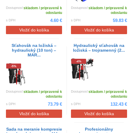
Dostupnosť
skladom / pripravené k
Dostupnosť
skladom / pripravené k
odoslaniu
odoslaniu
4.60 €
59.83 €
s DPH
s DPH
Vložiť do košíka
Vložiť do košíka
Sťahovák na ložiská –
Hydraulický sťahovák na
hydraulický (10 ton) –
ložiská – trojramenný (2...
MAR...
-4%
-5%
Dostupnosť
skladom / pripravené k
Dostupnosť
skladom / pripravené k
odoslaniu
odoslaniu
73.79 €
132.43 €
s DPH
s DPH
Vložiť do košíka
Vložiť do košíka
Sada na meranie kompresie
Profesionálny