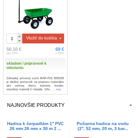
Vložiť do košíka
56.10 €
69 €
bez DPH
s DPH
skladom / pripravené k
odoslaniu
Záhradný prívesný vozík MAR-POL M85265
je ideálny pomocník na prepravu materiálov
ako zemina, drevo, kamene, konáre,
stavebný materiál či náradie. Vďa...
...viac
NAJNOVŠIE PRODUKTY
Hadica k čerpadlám 1'' PVC
Požiarna hadica na vodu
26 mm 26 mm x 30 m 2 ...
(2'', 52 mm, 20 m, 3 bar...