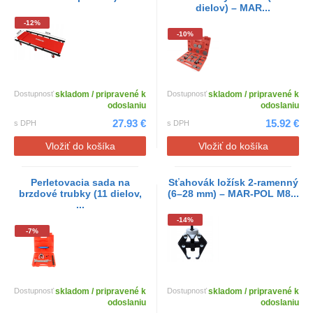
dielov) – MAR...
-12%
-10%
Dostupnosť
skladom / pripravené k
Dostupnosť
skladom / pripravené k
odoslaniu
odoslaniu
27.93 €
15.92 €
s DPH
s DPH
Vložiť do košíka
Vložiť do košíka
Perletovacia sada na
Sťahovák ložísk 2-ramenný
brzdové trubky (11 dielov,
(6–28 mm) – MAR-POL M8...
...
-14%
-7%
Dostupnosť
skladom / pripravené k
Dostupnosť
skladom / pripravené k
odoslaniu
odoslaniu