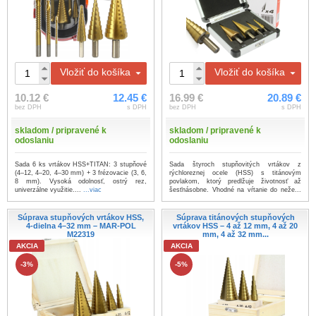
Vložiť do košíka
Vložiť do košíka
10.12 €
12.45 €
16.99 €
20.89 €
bez DPH
s DPH
bez DPH
s DPH
skladom / pripravené k
skladom / pripravené k
odoslaniu
odoslaniu
Sada 6 ks vrtákov HSS+TITAN: 3 stupňové
Sada štyroch stupňovitých vrtákov z
(4–12, 4–20, 4–30 mm) + 3 frézovacie (3, 6,
rýchloreznej ocele (HSS) s titánovým
8 mm). Vysoká odolnosť, ostrý rez,
povlakom, ktorý predlžuje životnosť až
univerzálne využitie....
...viac
šesťnásobne. Vhodné na vŕtanie do neže...
...viac
Súprava stupňových vrtákov HSS,
Súprava titánových stupňových
4-dielna 4–32 mm – MAR-POL
vrtákov HSS – 4 až 12 mm, 4 až 20
M22319
mm, 4 až 32 mm...
AKCIA
AKCIA
-3%
-5%