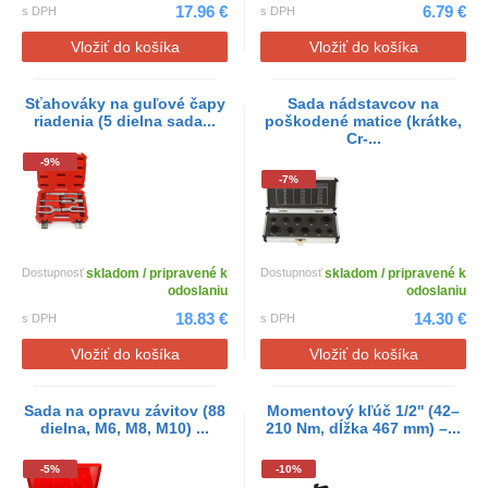
17.96 €
6.79 €
s DPH
s DPH
Vložiť do košíka
Vložiť do košíka
Sťahováky na guľové čapy
Sada nádstavcov na
riadenia (5 dielna sada...
poškodené matice (krátke,
Cr-...
-9%
-7%
Dostupnosť
skladom / pripravené k
Dostupnosť
skladom / pripravené k
odoslaniu
odoslaniu
18.83 €
14.30 €
s DPH
s DPH
Vložiť do košíka
Vložiť do košíka
Sada na opravu závitov (88
Momentový kľúč 1/2'' (42–
dielna, M6, M8, M10) ...
210 Nm, dĺžka 467 mm) –...
-5%
-10%