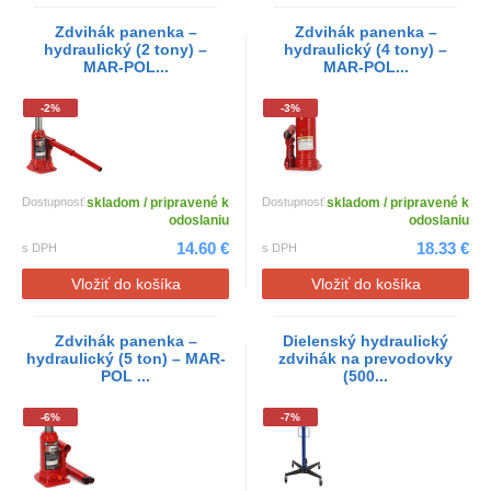
Zdvihák panenka –
Zdvihák panenka –
hydraulický (2 tony) –
hydraulický (4 tony) –
MAR-POL...
MAR-POL...
-2%
-3%
Dostupnosť
skladom / pripravené k
Dostupnosť
skladom / pripravené k
odoslaniu
odoslaniu
14.60 €
18.33 €
s DPH
s DPH
Vložiť do košíka
Vložiť do košíka
Zdvihák panenka –
Dielenský hydraulický
hydraulický (5 ton) – MAR-
zdvihák na prevodovky
POL ...
(500...
-6%
-7%