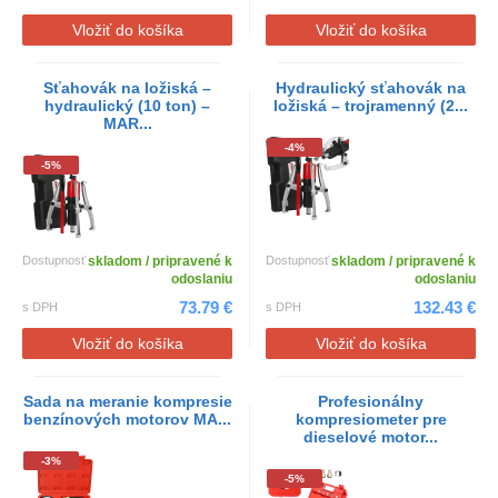
Vložiť do košíka
Vložiť do košíka
Sťahovák na ložiská –
Hydraulický sťahovák na
hydraulický (10 ton) –
ložiská – trojramenný (2...
MAR...
-4%
-5%
Dostupnosť
skladom / pripravené k
Dostupnosť
skladom / pripravené k
odoslaniu
odoslaniu
73.79 €
132.43 €
s DPH
s DPH
Vložiť do košíka
Vložiť do košíka
Sada na meranie kompresie
Profesionálny
benzínových motorov MA...
kompresiometer pre
dieselové motor...
-3%
-5%