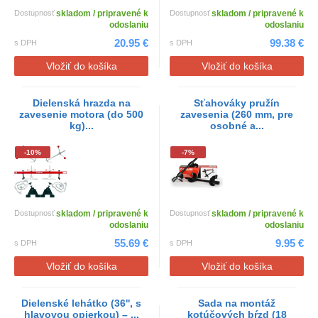
Dostupnosť
skladom / pripravené k
Dostupnosť
skladom / pripravené k
odoslaniu
odoslaniu
20.95 €
99.38 €
s DPH
s DPH
Vložiť do košíka
Vložiť do košíka
Dielenská hrazda na
Sťahováky pružín
zavesenie motora (do 500
zavesenia (260 mm, pre
kg)...
osobné a...
-10%
-7%
Dostupnosť
skladom / pripravené k
Dostupnosť
skladom / pripravené k
odoslaniu
odoslaniu
55.69 €
9.95 €
s DPH
s DPH
Vložiť do košíka
Vložiť do košíka
Dielenské lehátko (36'', s
Sada na montáž
hlavovou opierkou) – ...
kotúčových bŕzd (18