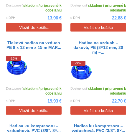
Dostupnosť
skladom / pripravené k
Dostupnosť
skladom / pripravené k
odoslaniu
odoslaniu
13.96 €
22.88 €
s DPH
s DPH
Vložiť do košíka
Vložiť do košíka
Tlaková hadica na vzduch
Hadica na vzduch –
PE 8 x 12 mm x 15 m MAR...
tlaková, PE (8×12 mm, 20
m) –...
-10%
-5%
Dostupnosť
skladom / pripravené k
Dostupnosť
skladom / pripravené k
odoslaniu
odoslaniu
19.93 €
22.70 €
s DPH
s DPH
Vložiť do košíka
Vložiť do košíka
Hadica ku kompresoru –
Hadica ku kompresoru –
vzduchová, PVC (3/8'', 8×...
vzduchová, PVC (3/8'', 8×...