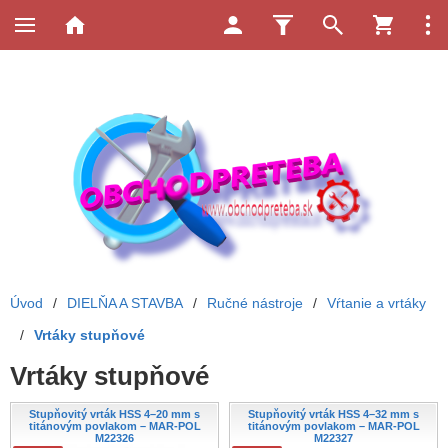
Úvod
/
DIELŇA A STAVBA
/
Ručné nástroje
/
Vŕtanie a vrtáky
/
Vrtáky stupňové
Vrtáky stupňové
Stupňovitý vrták HSS 4–20 mm s
Stupňovitý vrták HSS 4–32 mm s
titánovým povlakom – MAR-POL
titánovým povlakom – MAR-POL
M22326
M22327