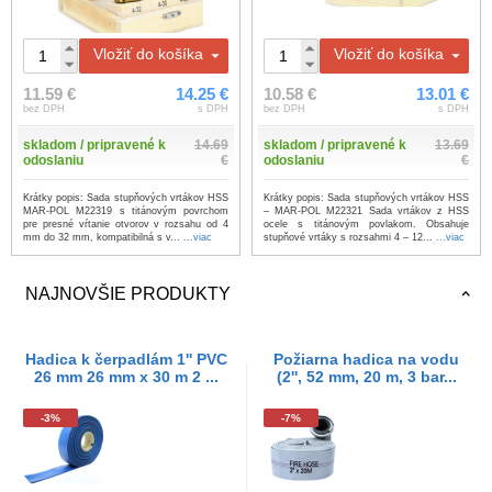
Vložiť do košíka
Vložiť do košíka
11.59 €
14.25 €
10.58 €
13.01 €
bez DPH
s DPH
bez DPH
s DPH
skladom / pripravené k
14.69
skladom / pripravené k
13.69
odoslaniu
€
odoslaniu
€
Krátky popis: Sada stupňových vrtákov HSS
Krátky popis: Sada stupňových vrtákov HSS
MAR-POL M22319 s titánovým povrchom
– MAR-POL M22321 Sada vrtákov z HSS
pre presné vŕtanie otvorov v rozsahu od 4
ocele s titánovým povlakom. Obsahuje
mm do 32 mm, kompatibilná s v...
...viac
stupňové vrtáky s rozsahmi 4 – 12...
...viac
NAJNOVŠIE PRODUKTY
Hadica k čerpadlám 1'' PVC
Požiarna hadica na vodu
26 mm 26 mm x 30 m 2 ...
(2'', 52 mm, 20 m, 3 bar...
-3%
-7%