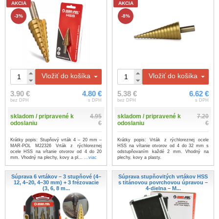
AKCIA
AKCIA
-3%
-8%
Vložiť do košíka
Vložiť do košíka
3.90 €
4.80 €
5.38 €
6.62 €
bez DPH
s DPH
bez DPH
s DPH
skladom / pripravené k
4.95
skladom / pripravené k
7.20
odoslaniu
€
odoslaniu
€
Krátky popis: Stupňový vrták 4 – 20 mm –
Krátky popis: Vrták z rýchloreznej ocele
MAR-POL M22326 Vrták z rýchloreznej
HSS na vŕtanie otvorov od 4 do 32 mm s
ocele HSS na vŕtanie otvorov od 4 do 20
odstupňovaním každé 2 mm. Vhodný na
mm. Vhodný na plechy, kovy a pl...
...viac
plechy, kovy a plasty.
Súprava 6 vrtákov – 3 stupňové (4–
Súprava stupňovitých vrtákov HSS
12, 4–20, 4–30 mm) + 3 frézovacie
s titánovou povrchovou úpravou –
(3, 6, 8 m...
4-dielna – M...