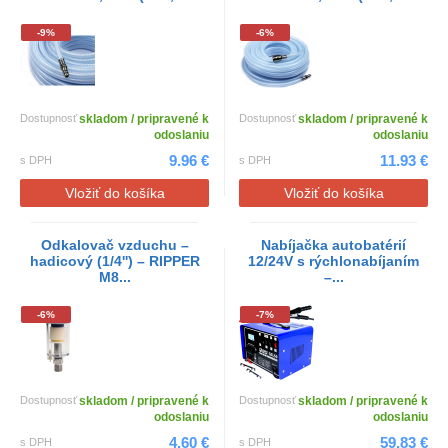
-9%
-6%
Dostupnosť
skladom / pripravené k
Dostupnosť
skladom / pripravené k
odoslaniu
odoslaniu
9.96 €
11.93 €
s DPH
s DPH
Vložiť do košíka
Vložiť do košíka
Odkalovač vzduchu –
Nabíjačka autobatérií
hadicový (1/4'') – RIPPER
12/24V s rýchlonabíjaním
M8...
–...
-6%
-7%
Dostupnosť
skladom / pripravené k
Dostupnosť
skladom / pripravené k
odoslaniu
odoslaniu
4.60 €
59.83 €
s DPH
s DPH