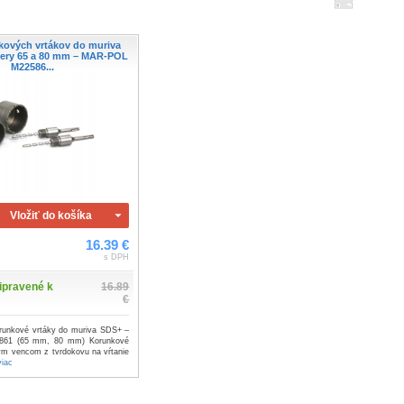
kových vrtákov do muriva
mery 65 a 80 mm – MAR-POL
M22586...
Vložiť do košíka
16.39 €
s DPH
ipravené k
16.89
€
orunkové vrtáky do muriva SDS+ –
61 (65 mm, 80 mm) Korunkové
ým vencom z tvrdokovu na vŕtanie
viac