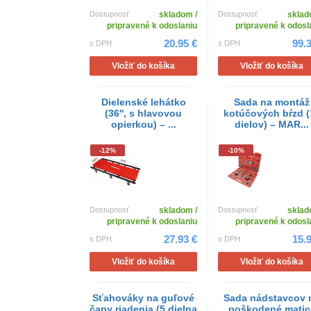
Dostupnosť
skladom /
Dostupnosť
sklad
pripravené k odoslaniu
pripravené k odosl
20.95 €
99.
s DPH
s DPH
Vložiť do košíka
Vložiť do košíka
Dielenské lehátko
Sada na montáž
(36'', s hlavovou
kotúčových bŕzd (
opierkou) – ...
dielov) – MAR...
-12%
-10%
Dostupnosť
skladom /
Dostupnosť
sklad
pripravené k odoslaniu
pripravené k odosl
27.93 €
15.
s DPH
s DPH
Vložiť do košíka
Vložiť do košíka
Sťahováky na guľové
Sada nádstavcov 
čapy riadenia (5 dielna
poškodené matic