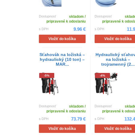
Dostupnosť
skladom /
Dostupnosť
sklad
pripravené k odoslaniu
pripravené k odosl
9.96 €
11.
s DPH
s DPH
Vložiť do košíka
Vložiť do košíka
Sťahovák na ložiská –
Hydraulický sťaho
hydraulický (10 ton) –
na ložiská –
MAR...
trojramenný (2...
-5%
-4%
Dostupnosť
skladom /
Dostupnosť
sklad
pripravené k odoslaniu
pripravené k odosl
73.79 €
132.4
s DPH
s DPH
Vložiť do košíka
Vložiť do košíka