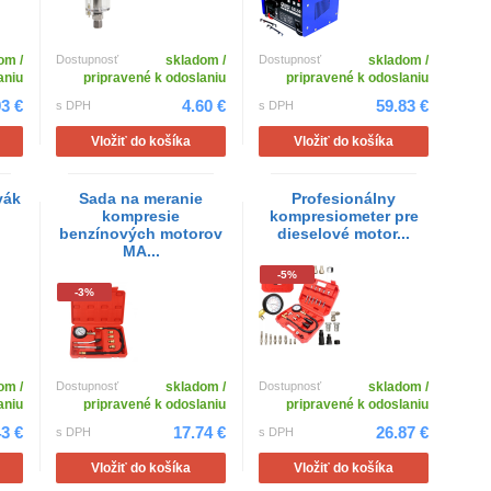
om /
Dostupnosť
skladom /
Dostupnosť
skladom /
aniu
pripravené k odoslaniu
pripravené k odoslaniu
93 €
4.60 €
59.83 €
s DPH
s DPH
Vložiť do košíka
Vložiť do košíka
vák
Sada na meranie
Profesionálny
kompresie
kompresiometer pre
benzínových motorov
dieselové motor...
MA...
-5%
-3%
om /
Dostupnosť
skladom /
Dostupnosť
skladom /
aniu
pripravené k odoslaniu
pripravené k odoslaniu
3 €
17.74 €
26.87 €
s DPH
s DPH
Vložiť do košíka
Vložiť do košíka