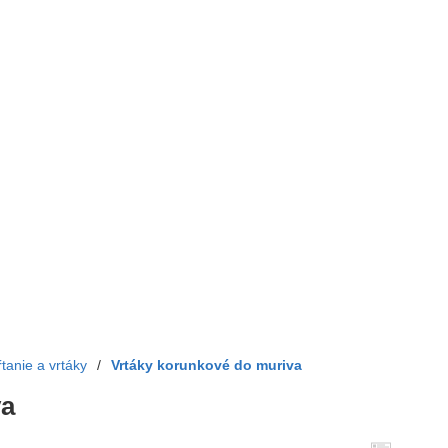
ŕtanie a vrtáky
/
Vrtáky korunkové do muriva
va