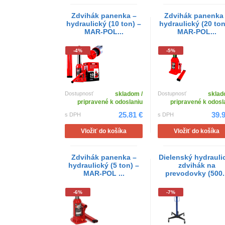
Zdvihák panenka –
Zdvihák panenka
hydraulický (10 ton) –
hydraulický (20 ton
MAR-POL...
MAR-POL...
-4%
-5%
Dostupnosť
skladom /
Dostupnosť
sklad
pripravené k odoslaniu
pripravené k odosl
25.81 €
39.
s DPH
s DPH
Vložiť do košíka
Vložiť do košíka
Zdvihák panenka –
Dielenský hydrauli
hydraulický (5 ton) –
zdvihák na
MAR-POL ...
prevodovky (500..
-6%
-7%