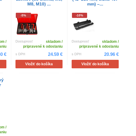
M8, M10) ...
mm) –...
-5%
-10%
om /
Dostupnosť
skladom /
Dostupnosť
skladom /
aniu
pripravené k odoslaniu
pripravené k odoslaniu
30 €
24.59 €
20.96 €
s DPH
s DPH
Vložiť do košíka
Vložiť do košíka
vý
r
om /
aniu