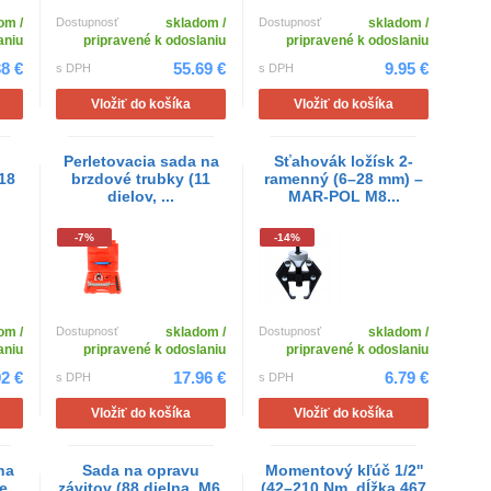
om /
Dostupnosť
skladom /
Dostupnosť
skladom /
aniu
pripravené k odoslaniu
pripravené k odoslaniu
38 €
55.69 €
9.95 €
s DPH
s DPH
Vložiť do košíka
Vložiť do košíka
Perletovacia sada na
Sťahovák ložísk 2-
18
brzdové trubky (11
ramenný (6–28 mm) –
dielov, ...
MAR-POL M8...
-7%
-14%
om /
Dostupnosť
skladom /
Dostupnosť
skladom /
aniu
pripravené k odoslaniu
pripravené k odoslaniu
92 €
17.96 €
6.79 €
s DPH
s DPH
Vložiť do košíka
Vložiť do košíka
na
Sada na opravu
Momentový kľúč 1/2''
e
závitov (88 dielna, M6,
(42–210 Nm, dĺžka 467