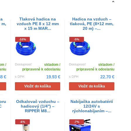
na
Tlaková hadica na
Hadica na vzduch –
0 m,
vzduch PE 8 x 12 mm
tlaková, PE (8×12 mm,
x 15 m MAR...
20 m) –...
-10%
-5%
om /
Dostupnosť
skladom /
Dostupnosť
skladom /
aniu
pripravené k odoslaniu
pripravené k odoslaniu
88 €
19.93 €
22.70 €
s DPH
s DPH
Vložiť do košíka
Vložiť do košíka
oru
Odkalovač vzduchu –
Nabíjačka autobatérií
C
hadicový (1/4'') –
12/24V s
RIPPER M8...
rýchlonabíjaním –...
-6%
-7%