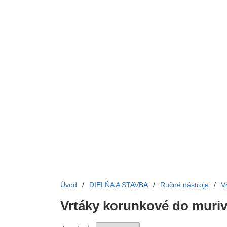
Úvod
/
DIELŇA A STAVBA
/
Ručné nástroje
/
V
Vrtáky korunkové do muri