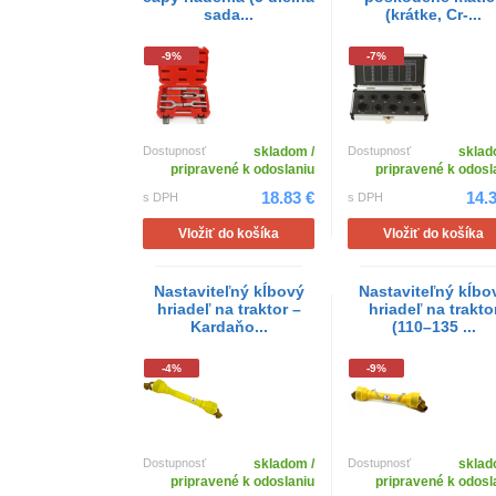
sada...
(krátke, Cr-...
-9%
-7%
Dostupnosť
skladom /
Dostupnosť
sklad
pripravené k odoslaniu
pripravené k odosl
18.83 €
14.
s DPH
s DPH
Vložiť do košíka
Vložiť do košíka
Nastaviteľný kĺbový
Nastaviteľný kĺbo
hriadeľ na traktor –
hriadeľ na trakto
Kardaňo...
(110–135 ...
-4%
-9%
Dostupnosť
skladom /
Dostupnosť
sklad
pripravené k odoslaniu
pripravené k odosl