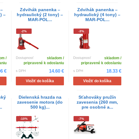
 –
Zdvihák panenka –
Zdvihák panenka –
) –
hydraulický (2 tony) –
hydraulický (4 tony) –
MAR-POL...
MAR-POL...
-2%
-3%
om /
Dostupnosť
skladom /
Dostupnosť
skladom /
aniu
pripravené k odoslaniu
pripravené k odoslaniu
96 €
14.60 €
18.33 €
s DPH
s DPH
Vložiť do košíka
Vložiť do košíka
cký
Dielenská hrazda na
Sťahováky pružín
zavesenie motora (do
zavesenia (260 mm,
.
500 kg)...
pre osobné a...
-10%
-7%