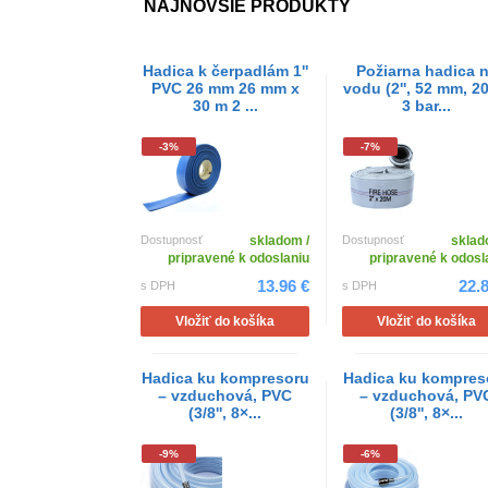
NAJNOVŠIE PRODUKTY
Hadica k čerpadlám 1''
Požiarna hadica 
PVC 26 mm 26 mm x
vodu (2'', 52 mm, 2
30 m 2 ...
3 bar...
-3%
-7%
Dostupnosť
skladom /
Dostupnosť
sklad
pripravené k odoslaniu
pripravené k odosl
13.96 €
22.
s DPH
s DPH
Vložiť do košíka
Vložiť do košíka
Hadica ku kompresoru
Hadica ku kompres
– vzduchová, PVC
– vzduchová, PV
(3/8'', 8×...
(3/8'', 8×...
-9%
-6%