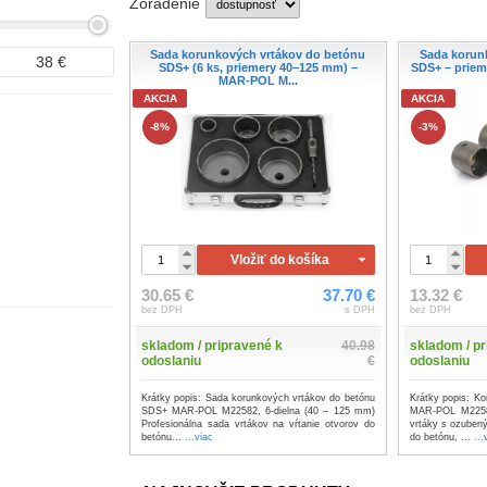
Zoradenie
Sada korunkových vrtákov do betónu
Sada korun
38
€
SDS+ (6 ks, priemery 40–125 mm) –
SDS+ – prie
MAR-POL M...
AKCIA
AKCIA
-8%
-3%
Vložiť do košíka
30.65 €
37.70 €
13.32 €
bez DPH
s DPH
bez DPH
skladom / pripravené k
40.98
skladom / pr
odoslaniu
€
odoslaniu
Krátky popis: Sada korunkových vrtákov do betónu
Krátky popis: K
SDS+ MAR-POL M22582, 6-dielna (40 – 125 mm)
MAR-POL M2258
Profesionálna sada vrtákov na vŕtanie otvorov do
vrtáky s ozuben
betónu...
...viac
do betónu, ...
...