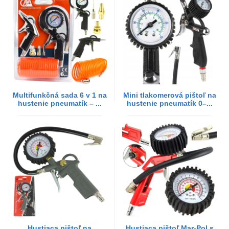
Multifunkčná sada 6 v 1 na
Mini tlakomerová pištoľ na
hustenie pneumatík – ...
hustenie pneumatík 0–...
Hustiaca pištoľ na
Hustiaca pištoľ Mar-Pol s