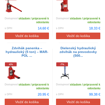
Dostupnosť
skladom / pripravené k
Dostupnosť
skladom / pripravené k
odoslaniu
odoslaniu
14.60 €
18.33 €
s DPH
s DPH
Vložiť do košíka
Vložiť do košíka
Zdvihák panenka –
Dielenský hydraulický
hydraulický (5 ton) – MAR-
zdvihák na prevodovky
POL ...
(500...
-6%
-7%
Dostupnosť
skladom / pripravené k
Dostupnosť
skladom / pripravené k
odoslaniu
odoslaniu
20.95 €
99.38 €
s DPH
s DPH
Vložiť do košíka
Vložiť do košíka