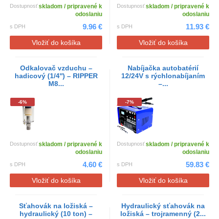
Dostupnosť
skladom / pripravené k
Dostupnosť
skladom / pripravené k
odoslaniu
odoslaniu
9.96 €
11.93 €
s DPH
s DPH
Vložiť do košíka
Vložiť do košíka
Odkalovač vzduchu –
Nabíjačka autobatérií
hadicový (1/4'') – RIPPER
12/24V s rýchlonabíjaním
M8...
–...
-6%
-7%
Dostupnosť
skladom / pripravené k
Dostupnosť
skladom / pripravené k
odoslaniu
odoslaniu
4.60 €
59.83 €
s DPH
s DPH
Vložiť do košíka
Vložiť do košíka
Sťahovák na ložiská –
Hydraulický sťahovák na
hydraulický (10 ton) –
ložiská – trojramenný (2...