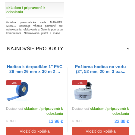
skladom / pripravené k
odoslaniu
6-dielna pneumatická sada MAR-POL
M80712 obsahuje všetko potrebné pre
nafukovanie, ofukovanie a čistenie pomocou
kompresora. Nafukovacia pištoľ s mano...
...viac
NAJNOVŠIE PRODUKTY
Hadica k čerpadlám 1'' PVC
Požiarna hadica na vodu
26 mm 26 mm x 30 m 2 ...
(2'', 52 mm, 20 m, 3 bar...
-3%
-7%
Dostupnosť
skladom / pripravené k
Dostupnosť
skladom / pripravené k
odoslaniu
odoslaniu
13.96 €
22.88 €
s DPH
s DPH
Vložiť do košíka
Vložiť do košíka