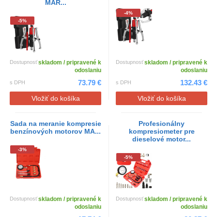
MAR...
-4%
-5%
Dostupnosť
skladom / pripravené k
Dostupnosť
skladom / pripravené k
odoslaniu
odoslaniu
73.79 €
132.43 €
s DPH
s DPH
Vložiť do košíka
Vložiť do košíka
Sada na meranie kompresie
Profesionálny
benzínových motorov MA...
kompresiometer pre
dieselové motor...
-3%
-5%
Dostupnosť
skladom / pripravené k
Dostupnosť
skladom / pripravené k
odoslaniu
odoslaniu