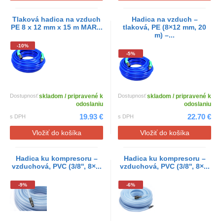
Tlaková hadica na vzduch
Hadica na vzduch –
PE 8 x 12 mm x 15 m MAR...
tlaková, PE (8×12 mm, 20
m) –...
-10%
-5%
Dostupnosť
skladom / pripravené k
Dostupnosť
skladom / pripravené k
odoslaniu
odoslaniu
19.93 €
22.70 €
s DPH
s DPH
Vložiť do košíka
Vložiť do košíka
Hadica ku kompresoru –
Hadica ku kompresoru –
vzduchová, PVC (3/8'', 8×...
vzduchová, PVC (3/8'', 8×...
-9%
-6%