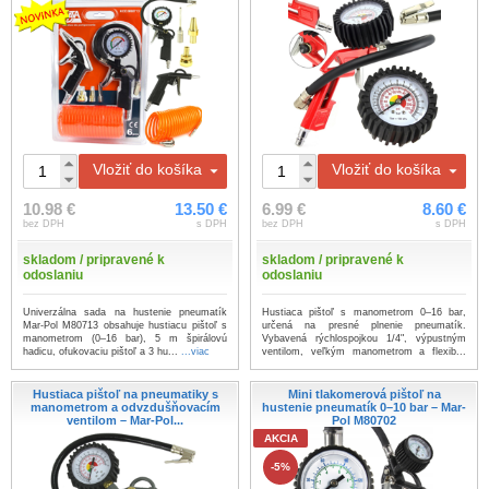
Vložiť do košíka
Vložiť do košíka
10.98 €
13.50 €
6.99 €
8.60 €
bez DPH
s DPH
bez DPH
s DPH
skladom / pripravené k
skladom / pripravené k
odoslaniu
odoslaniu
Univerzálna sada na hustenie pneumatík
Hustiaca pištoľ s manometrom 0–16 bar,
Mar-Pol M80713 obsahuje hustiacu pištoľ s
určená na presné plnenie pneumatík.
manometrom (0–16 bar), 5 m špirálovú
Vybavená rýchlospojkou 1/4", výpustným
hadicu, ofukovaciu pištoľ a 3 hu...
...viac
ventilom, veľkým manometrom a flexib...
...viac
Hustiaca pištoľ na pneumatiky s
Mini tlakomerová pištoľ na
manometrom a odvzdušňovacím
hustenie pneumatík 0–10 bar – Mar-
ventilom – Mar-Pol...
Pol M80702
AKCIA
-5%