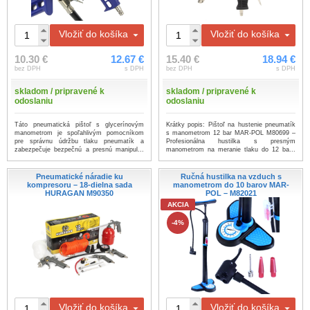
Vložiť do košíka
Vložiť do košíka
10.30 €
12.67 €
15.40 €
18.94 €
bez DPH
s DPH
bez DPH
s DPH
skladom / pripravené k
skladom / pripravené k
odoslaniu
odoslaniu
Táto pneumatická pištoľ s glycerínovým
Krátky popis: Pištoľ na hustenie pneumatík
manometrom je spoľahlivým pomocníkom
s manometrom 12 bar MAR-POL M80699 –
pre správnu údržbu tlaku pneumatík a
Profesionálna hustilka s presným
zabezpečuje bezpečnú a presnú manipul...
manometrom na meranie tlaku do 12 ba...
...viac
...viac
Pneumatické náradie ku
Ručná hustilka na vzduch s
kompresoru – 18-dielna sada
manometrom do 10 barov MAR-
HURAGAN M90350
POL – M82021
AKCIA
-4%
Vložiť do košíka
Vložiť do košíka