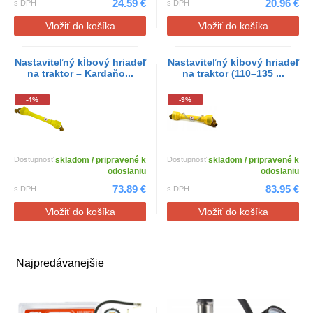
24.59 €
20.96 €
s DPH
s DPH
Vložiť do košíka
Vložiť do košíka
Nastaviteľný kĺbový hriadeľ
Nastaviteľný kĺbový hriadeľ
na traktor – Kardaňo...
na traktor (110–135 ...
-4%
-9%
Dostupnosť
skladom / pripravené k
Dostupnosť
skladom / pripravené k
odoslaniu
odoslaniu
73.89 €
83.95 €
s DPH
s DPH
Vložiť do košíka
Vložiť do košíka
Najpredávanejšie