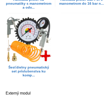
pneumatiky s manometrom
manometrom do 16 bar n...
a odv...
Šesťdielny pneumatický
set príslušenstva ku
komp...
Externý modul