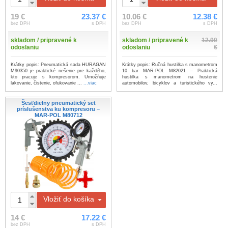
19 €
23.37 €
10.06 €
12.38 €
bez DPH
s DPH
bez DPH
s DPH
skladom / pripravené k
skladom / pripravené k
12.90
odoslaniu
odoslaniu
€
Krátky popis: Pneumatická sada HURAGAN
Krátky popis: Ručná hustilka s manometrom
M90350 je praktické riešenie pre každého,
10 bar MAR-POL M82021 – Praktická
kto pracuje s kompresorom. Umožňuje
hustilka s manometrom na hustenie
lakovanie, čistenie, ofukovanie ...
...viac
automobilov, bicyklov a turistického vy...
...viac
Šesťdielny pneumatický set
príslušenstva ku kompresoru –
MAR-POL M80712
Vložiť do košíka
14 €
17.22 €
bez DPH
s DPH