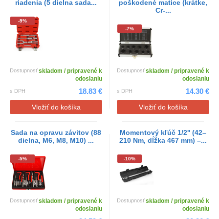
riadenia (5 dielna sada...
poškodené matice (krátke,
Cr-...
-9%
-7%
Dostupnosť
skladom / pripravené k
Dostupnosť
skladom / pripravené k
odoslaniu
odoslaniu
18.83 €
14.30 €
s DPH
s DPH
Vložiť do košíka
Vložiť do košíka
Sada na opravu závitov (88
Momentový kľúč 1/2'' (42–
dielna, M6, M8, M10) ...
210 Nm, dĺžka 467 mm) –...
-5%
-10%
Dostupnosť
skladom / pripravené k
Dostupnosť
skladom / pripravené k
odoslaniu
odoslaniu