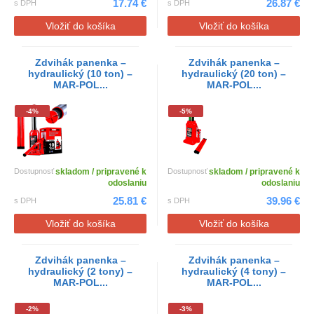
17.74 €
26.87 €
s DPH
s DPH
Vložiť do košíka
Vložiť do košíka
Zdvihák panenka –
Zdvihák panenka –
hydraulický (10 ton) –
hydraulický (20 ton) –
MAR-POL...
MAR-POL...
-4%
-5%
Dostupnosť
skladom / pripravené k
Dostupnosť
skladom / pripravené k
odoslaniu
odoslaniu
25.81 €
39.96 €
s DPH
s DPH
Vložiť do košíka
Vložiť do košíka
Zdvihák panenka –
Zdvihák panenka –
hydraulický (2 tony) –
hydraulický (4 tony) –
MAR-POL...
MAR-POL...
-2%
-3%