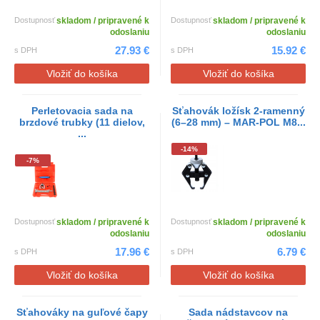
Dostupnosť
skladom / pripravené k
Dostupnosť
skladom / pripravené k
odoslaniu
odoslaniu
27.93 €
15.92 €
s DPH
s DPH
Vložiť do košíka
Vložiť do košíka
Perletovacia sada na
Sťahovák ložísk 2-ramenný
brzdové trubky (11 dielov,
(6–28 mm) – MAR-POL M8...
...
-14%
-7%
Dostupnosť
skladom / pripravené k
Dostupnosť
skladom / pripravené k
odoslaniu
odoslaniu
17.96 €
6.79 €
s DPH
s DPH
Vložiť do košíka
Vložiť do košíka
Sťahováky na guľové čapy
Sada nádstavcov na