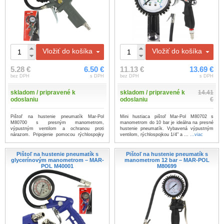
Vložiť do košíka
Vložiť do košíka
5.28 €
6.50 €
11.13 €
13.69 €
bez DPH
s DPH
bez DPH
s DPH
skladom / pripravené k
skladom / pripravené k
14.41
odoslaniu
odoslaniu
€
Pištoľ na hustenie pneumatík Mar-Pol
Mini hustiaca pištoľ Mar-Pol M80702 s
M80700 s presným manometrom,
manometrom do 10 bar je ideálna na presné
výpustným ventilom a ochranou proti
hustenie pneumatík. Vybavená výpustným
nárazom. Pripojenie pomocou rýchlospojky
ventilom, rýchlospojkou 1/4" a ...
...viac
1/4", h...
...viac
Pištoľ na hustenie pneumatík s
Pištoľ na hustenie pneumatík s
glycerínovým manometrom – MAR-
manometrom 12 bar – MAR-POL
POL M40001
M80699