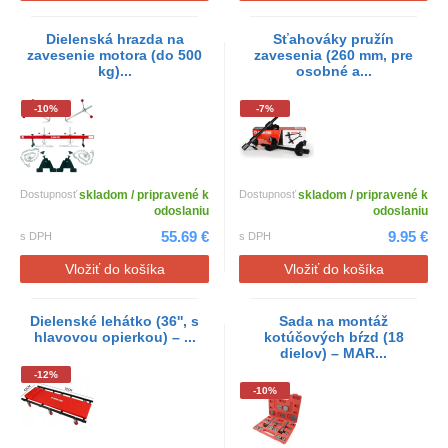
Dielenská hrazda na
Sťahováky pružín
zavesenie motora (do 500
zavesenia (260 mm, pre
kg)...
osobné a...
-10%
-7%
Dostupnosť
skladom / pripravené k
Dostupnosť
skladom / pripravené k
odoslaniu
odoslaniu
55.69 €
9.95 €
s DPH
s DPH
Vložiť do košíka
Vložiť do košíka
Dielenské lehátko (36'', s
Sada na montáž
hlavovou opierkou) – ...
kotúčových bŕzd (18
dielov) – MAR...
-12%
-10%