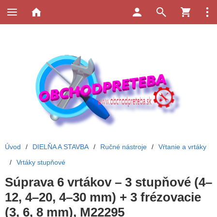
Úvod
/
DIELŇA A STAVBA
/
Ručné nástroje
/
Vŕtanie a vrtáky
/
Vrtáky stupňové
Súprava 6 vrtákov – 3 stupňové (4–
12, 4–20, 4–30 mm) + 3 frézovacie
(3, 6, 8 mm), M22295