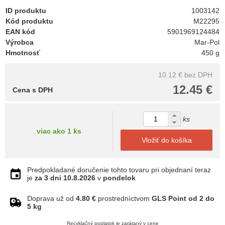
ID produktu
1003142
Kód produktu
M22295
EAN kód
5901969124484
Výrobca
Mar-Pol
Hmotnosť
450 g
10.12 €
bez DPH
12.45 €
Cena s DPH
ks
viac ako 1 ks
Vložiť do košíka
Predpokladané doručenie tohto tovaru pri objednaní teraz
je
za 3 dni
10.8.2026
v
pondelok
Doprava už od
4.80 €
prostredníctvom
GLS Point od 2 do
5 kg
Recyklačný poplatok je zarátaný v cene