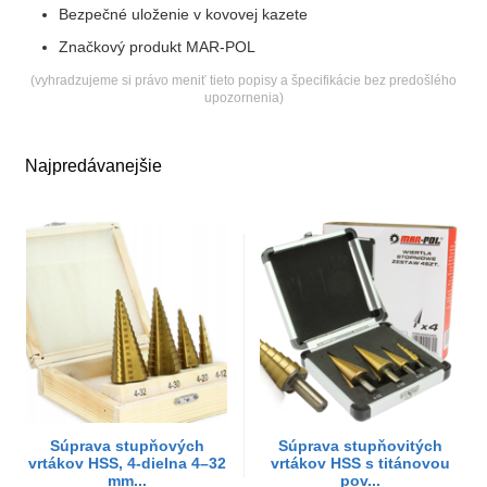
Bezpečné uloženie v kovovej kazete
Značkový produkt MAR-POL
(vyhradzujeme si právo meniť tieto popisy a špecifikácie bez predošlého
upozornenia)
Najpredávanejšie
Súprava stupňových
Súprava stupňovitých
vrtákov HSS, 4-dielna 4–32
vrtákov HSS s titánovou
mm...
pov...