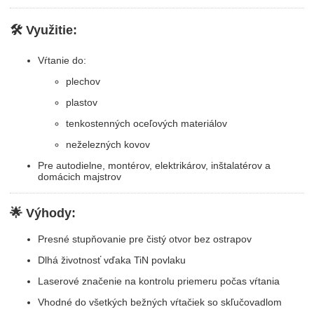
🛠️ Využitie:
Vŕtanie do:
plechov
plastov
tenkostenných oceľových materiálov
neželezných kovov
Pre autodielne, montérov, elektrikárov, inštalatérov a
domácich majstrov
🌟 Výhody:
Presné stupňovanie pre čistý otvor bez ostrapov
Dlhá životnosť vďaka TiN povlaku
Laserové značenie na kontrolu priemeru počas vŕtania
Vhodné do všetkých bežných vŕtačiek so skľučovadlom