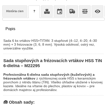
História cien
?
Popis
Sada 6 ks vrtákov HSS+TITAN: 3 stupňové (4–12, 4–20, 4–30
mm) + 3 frézovacie (3, 6, 8 mm). Vysoká odolnosť, ostrý rez,
univerzálne využitie.
Sada stupňových a frézovacích vrtákov HSS TiN
6-dielna – M22295
Profesionálna 6-dielna sada stupňových (kužeľových) a
frézovacích vrtákov
z rýchloreznej ocele HSS s keramickým
povrchom z nitridu titánu (TiN). Všetko úhľadne uložené v kovovej
kazete. Ideálne na vŕtanie do plechov, plastov aj kovov – pre
domácich majstrov aj profesionálov.
🧰 Obsah sady: