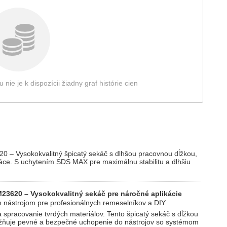
e je k dispozícii žiadny graf histórie cien
 Vysokokvalitný špicatý sekáč s dlhšou pracovnou dĺžkou,
áce. S uchytením SDS MAX pre maximálnu stabilitu a dlhšiu
620 – Vysokokvalitný sekáč pre náročné aplikácie
m nástrojom pre profesionálnych remeselníkov a DIY
a spracovanie tvrdých materiálov. Tento špicatý sekáč s dĺžkou
ňuje pevné a bezpečné uchopenie do nástrojov so systémom