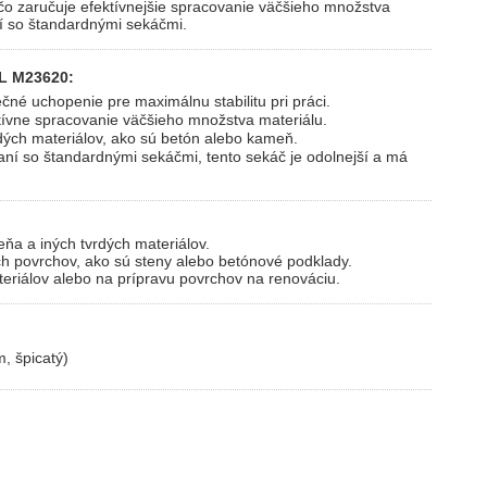
čo zaručuje efektívnejšie spracovanie väčšieho množstva
ní so štandardnými sekáčmi.
L M23620:
né uchopenie pre maximálnu stabilitu pri práci.
ívne spracovanie väčšieho množstva materiálu.
rdých materiálov, ako sú betón alebo kameň.
ní so štandardnými sekáčmi, tento sekáč je odolnejší a má
a a iných tvrdých materiálov.
ch povrchov, ako sú steny alebo betónové podklady.
eriálov alebo na prípravu povrchov na renováciu.
 špicatý)