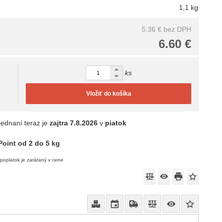
1,1 kg
5.36 €
bez DPH
6.60 €
ks
Vložiť do košíka
jednaní teraz je
zajtra
7.8.2026
v
piatok
oint od 2 do 5 kg
poplatok je zarátaný v cene