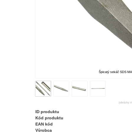
Špicatý sekáč SDS M
(obrázky m
ID produktu
Kód produktu
EAN kód
Výrobca