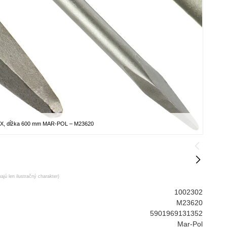
AX, dĺžka 600 mm MAR-POL – M23620
ajú len ilustračný charakter)
1002302
M23620
5901969131352
Mar-Pol