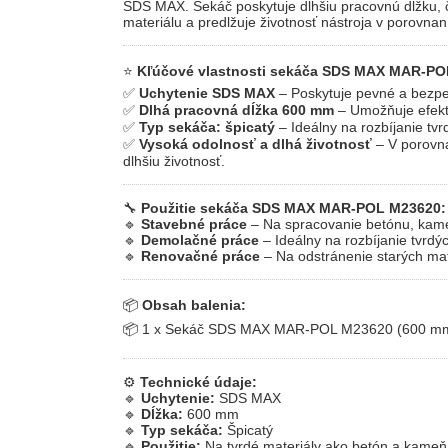
SDS MAX. Sekáč poskytuje dlhšiu pracovnú dĺžku, 
materiálu a predlžuje životnosť nástroja v porovna
⭐
Kľúčové vlastnosti sekáča SDS MAX MAR-PO
✅
Uchytenie SDS MAX
– Poskytuje pevné a bezpeč
✅
Dlhá pracovná dĺžka 600 mm
– Umožňuje efekt
✅
Typ sekáča: špicatý
– Ideálny na rozbíjanie tv
✅
Vysoká odolnosť a dlhá životnosť
– V porovna
dlhšiu životnosť.
🔧
Použitie sekáča SDS MAX MAR-POL M23620:
🔹
Stavebné práce
– Na spracovanie betónu, kameň
🔹
Demolačné práce
– Ideálny na rozbíjanie tvrdý
🔹
Renovačné práce
– Na odstránenie starých mat
📦
Obsah balenia:
📦 1 x Sekáč SDS MAX MAR-POL M23620 (600 mm,
⚙
Technické údaje:
🔹
Uchytenie:
SDS MAX
🔹
Dĺžka:
600 mm
🔹
Typ sekáča:
Špicatý
🔹
Použitie:
Na tvrdé materiály ako betón a kameň