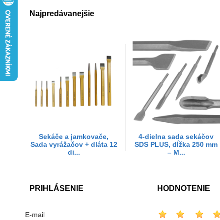
Najpredávanejšie
Sekáče a jamkovače,
4-dielna sada sekáčov
Sada vyrážačov + dláta 12
SDS PLUS, dĺžka 250 mm
di...
– M...
PRIHLÁSENIE
HODNOTENIE
E-mail