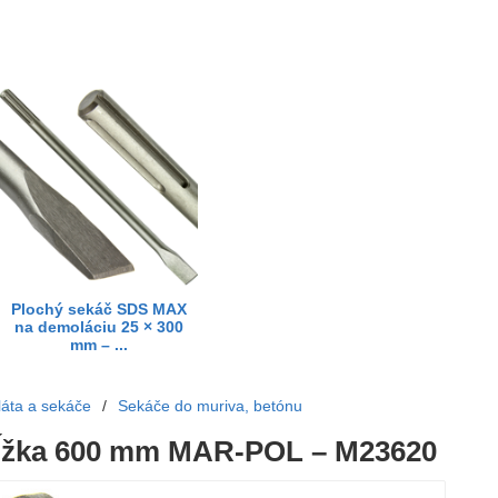
Plochý sekáč SDS MAX
na demoláciu 25 × 300
mm – ...
láta a sekáče
/
Sekáče do muriva, betónu
dĺžka 600 mm MAR-POL – M23620