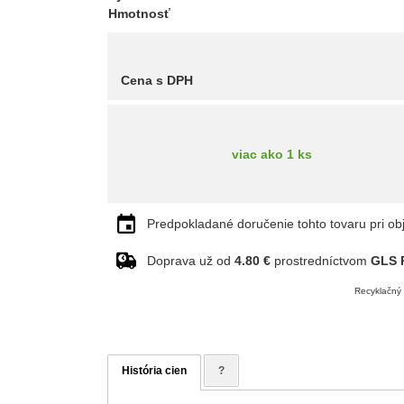
Hmotnosť
Cena s DPH
viac ako 1 ks
Predpokladané doručenie tohto tovaru pri ob
Doprava už od
4.80 €
prostredníctvom
GLS P
Recyklačný 
História cien
?