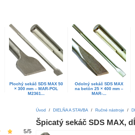
Plochý sekáč SDS MAX 50
Odolný sekáč SDS MAX
× 300 mm – MAR-POL
na betón 25 × 400 mm –
M2361...
MAR-...
Úvod
/
DIELŇA A STAVBA
/
Ručné nástroje
/
D
Špicatý sekáč SDS MAX, 
5
/
5