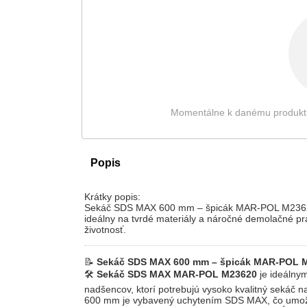
Momentálne k danému produktu ni
Popis
Krátky popis:
Sekáč SDS MAX 600 mm – špicák MAR-POL M23620 –
ideálny na tvrdé materiály a náročné demolačné pr
životnosť.
📝
Sekáč SDS MAX 600 mm – špicák MAR-POL M23
🛠️
Sekáč SDS MAX MAR-POL M23620
je ideálny
nadšencov, ktorí potrebujú vysoko kvalitný sekáč n
600 mm je vybavený uchytením SDS MAX, čo umož