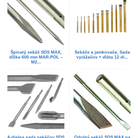
Špicatý sekáč SDS MAX,
Sekáče a jamkovače, Sada
dĺžka 600 mm MAR-POL –
vyrážačov + dláta 12 di...
M2...
4-dielna sada sekáčov SDS
Odolný sekáč SDS MAX na