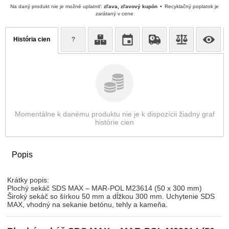
Na daný produkt nie je možné uplatniť:
zľava, zľavový kupón
Recyklačný poplatok je
zarátaný v cene
História cien
?
Momentálne k danému produktu nie je k dispozícii žiadny graf
histórie cien
Popis
Krátky popis:
Plochý sekáč SDS MAX – MAR-POL M23614 (50 x 300 mm)
Široký sekáč so šírkou 50 mm a dĺžkou 300 mm. Uchytenie SDS
MAX, vhodný na sekanie betónu, tehly a kameňa.