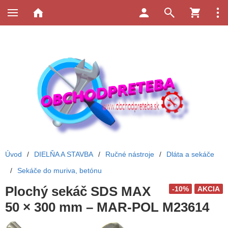
Úvod
/
DIELŇA A STAVBA
/
Ručné nástroje
/
Dláta a sekáče
/
Sekáče do muriva, betónu
Plochý sekáč SDS MAX
-10%
AKCIA
50 × 300 mm – MAR-POL M23614