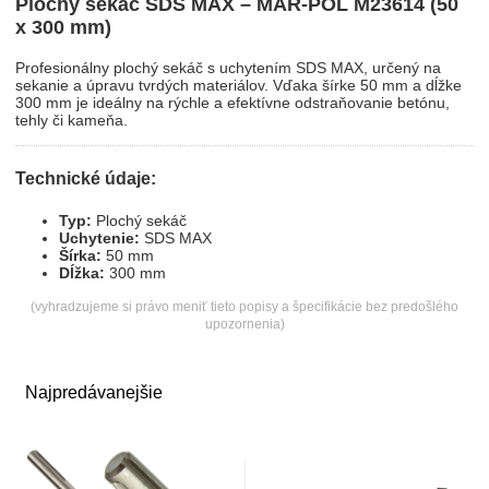
Plochý sekáč SDS MAX – MAR-POL M23614 (50
x 300 mm)
Profesionálny plochý sekáč s uchytením SDS MAX, určený na
sekanie a úpravu tvrdých materiálov. Vďaka šírke 50 mm a dĺžke
300 mm je ideálny na rýchle a efektívne odstraňovanie betónu,
tehly či kameňa.
Technické údaje:
Typ:
Plochý sekáč
Uchytenie:
SDS MAX
Šírka:
50 mm
Dĺžka:
300 mm
(vyhradzujeme si právo meniť tieto popisy a špecifikácie bez predošlého
upozornenia)
Najpredávanejšie