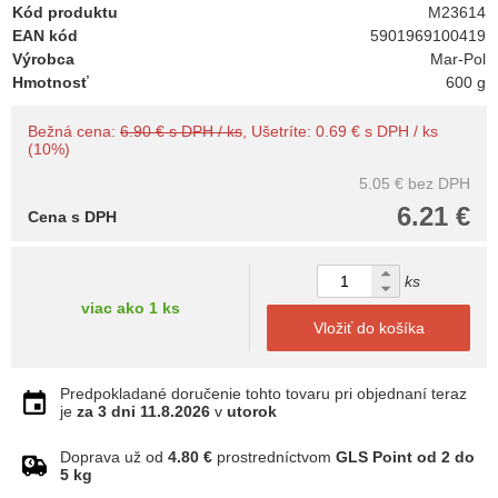
Kód produktu
M23614
EAN kód
5901969100419
Výrobca
Mar-Pol
Hmotnosť
600 g
Bežná cena:
6.90 € s DPH / ks
, Ušetríte: 0.69 € s DPH / ks
(10%)
5.05 €
bez DPH
6.21 €
Cena s DPH
ks
viac ako 1 ks
Vložiť do košíka
Predpokladané doručenie tohto tovaru pri objednaní teraz
je
za 3 dni
11.8.2026
v
utorok
Doprava už od
4.80 €
prostredníctvom
GLS Point od 2 do
5 kg