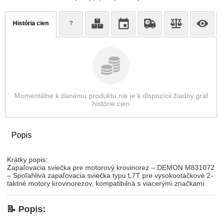
História cien
?
Momentálne k danému produktu nie je k dispozícii žiadny graf
histórie cien
Popis
Krátky popis:
Zapaľovacia sviečka pre motorový krovinorez – DEMON M831072
– Spoľahlivá zapaľovacia sviečka typu L7T pre vysokootáčkové 2-
taktné motory krovinorezov, kompatibilná s viacerými značkami.
📝
Popis: