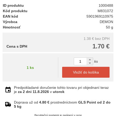
ID produktu
1000488
Kód produktu
M831072
EAN kód
5901969110975
Výrobca
DEMON
Hmotnosť
50 g
1.38 €
bez DPH
1.70 €
Cena s DPH
ks
1 ks
Vložiť do košíka
Predpokladané doručenie tohto tovaru pri objednaní teraz
je
za 2 dni
11.8.2026
v
utorok
Doprava už od
4.80 €
prostredníctvom
GLS Point od 2 do
5 kg
Recyklačný poplatok je zarátaný v cene