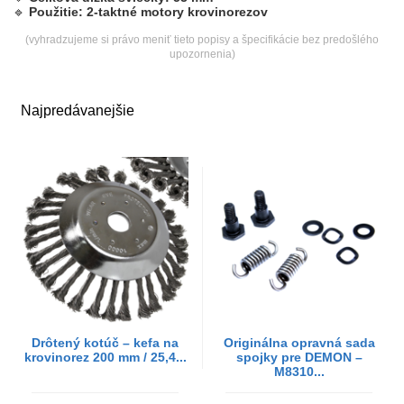
🔹
Použitie:
2-taktné motory krovinorezov
(vyhradzujeme si právo meniť tieto popisy a špecifikácie bez predošlého
upozornenia)
Najpredávanejšie
Drôtený kotúč – kefa na
Originálna opravná sada
krovinorez 200 mm / 25,4...
spojky pre DEMON –
M8310...