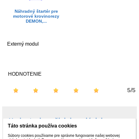
Náhradný štartér pre
motorové krovinorezy
DEMON,...
Externý modul
HODNOTENIE
5
/
5
Hodnotenie našich kupujúcich na
Táto stránka používa cookies
Najnákup.sk
Súbory cookies používame pre správne fungovanie našej webovej