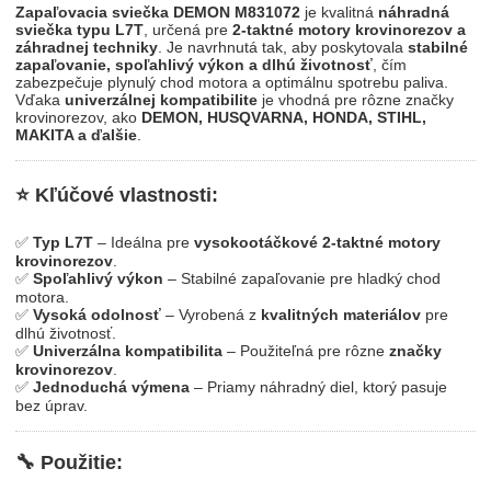
Zapaľovacia sviečka DEMON M831072
je kvalitná
náhradná
sviečka typu L7T
, určená pre
2-taktné motory krovinorezov a
záhradnej techniky
. Je navrhnutá tak, aby poskytovala
stabilné
zapaľovanie, spoľahlivý výkon a dlhú životnosť
, čím
zabezpečuje plynulý chod motora a optimálnu spotrebu paliva.
Vďaka
univerzálnej kompatibilite
je vhodná pre rôzne značky
krovinorezov, ako
DEMON, HUSQVARNA, HONDA, STIHL,
MAKITA a ďalšie
.
⭐
Kľúčové vlastnosti:
✅
Typ L7T
– Ideálna pre
vysokootáčkové 2-taktné motory
krovinorezov
.
✅
Spoľahlivý výkon
– Stabilné zapaľovanie pre hladký chod
motora.
✅
Vysoká odolnosť
– Vyrobená z
kvalitných materiálov
pre
dlhú životnosť.
✅
Univerzálna kompatibilita
– Použiteľná pre rôzne
značky
krovinorezov
.
✅
Jednoduchá výmena
– Priamy náhradný diel, ktorý pasuje
bez úprav.
🔧
Použitie: