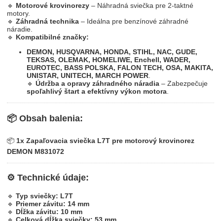
🔹
Motorové krovinorezy
– Náhradná sviečka pre 2-taktné
motory.
🔹
Záhradná technika
– Ideálna pre benzínové záhradné
náradie.
🔹
Kompatibilné značky:
DEMON, HUSQVARNA, HONDA, STIHL, NAC, GUDE,
TEKSAS, OLEMAK, HOMELIWE, Enchell, WADER,
EUROTEC, BASS POLSKA, FALON TECH, OSA, MAKITA,
UNISTAR, UNITECH, MARCH POWER
.
🔹
Údržba a opravy záhradného náradia
– Zabezpečuje
spoľahlivý štart a efektívny výkon motora
.
📦
Obsah balenia:
📦
1x Zapaľovacia sviečka L7T pre motorový krovinorez
DEMON M831072
⚙
Technické údaje:
🔹
Typ sviečky:
L7T
🔹
Priemer závitu:
14 mm
🔹
Dĺžka závitu:
10 mm
🔹
Celková dĺžka sviečky:
53 mm