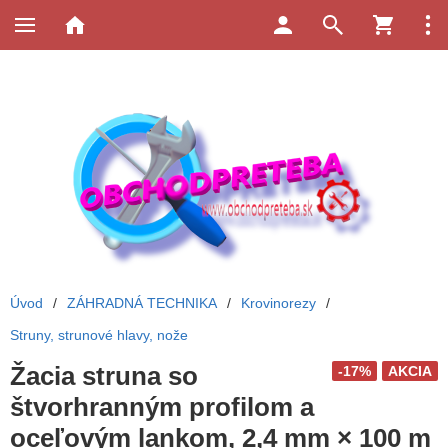
Úvod
/
ZÁHRADNÁ TECHNIKA
/
Krovinorezy
/
Struny, strunové hlavy, nože
Žacia struna so
-17%
AKCIA
štvorhranným profilom a
oceľovým lankom, 2,4 mm × 100 m