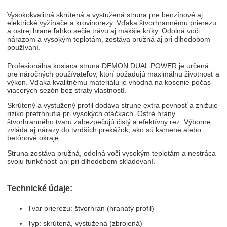
Vysokokvalitná skrútená a vystužená struna pre benzínové aj
elektrické vyžínače a krovinorezy. Vďaka štvorhrannému prierezu
a ostrej hrane ľahko sečie trávu aj mäkšie kríky. Odolná voči
nárazom a vysokým teplotám, zostáva pružná aj pri dlhodobom
používaní.
Profesionálna kosiaca struna DEMON DUAL POWER je určená
pre náročných používateľov, ktorí požadujú maximálnu životnosť a
výkon. Vďaka kvalitnému materiálu je vhodná na kosenie počas
viacerých sezón bez straty vlastností.
Skrútený a vystužený profil dodáva strune extra pevnosť a znižuje
riziko pretrhnutia pri vysokých otáčkach. Ostré hrany
štvorhranného tvaru zabezpečujú čistý a efektívny rez. Výborne
zvláda aj nárazy do tvrdších prekážok, ako sú kamene alebo
betónové okraje.
Struna zostáva pružná, odolná voči vysokým teplotám a nestráca
svoju funkčnosť ani pri dlhodobom skladovaní.
Technické údaje:
Tvar prierezu: štvorhran (hranatý profil)
Typ: skrútená, vystužená (zbrojená)