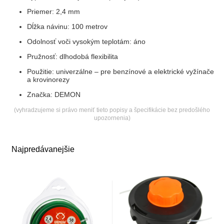
Priemer: 2,4 mm
Dĺžka návinu: 100 metrov
Odolnosť voči vysokým teplotám: áno
Pružnosť: dlhodobá flexibilita
Použitie: univerzálne – pre benzínové a elektrické vyžínače
a krovinorezy
Značka: DEMON
(vyhradzujeme si právo meniť tieto popisy a špecifikácie bez predošlého
upozornenia)
Najpredávanejšie