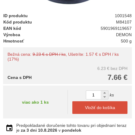
ID produktu
1001548
Kód produktu
M84107
EAN kód
5901969119657
Výrobca
DEMON
Hmotnosť
500 g
Bežná cena:
9.23 € s DPH / ks
, Ušetríte: 1.57 € s DPH / ks
(17%)
6.23 €
bez DPH
7.66 €
Cena s DPH
ks
viac ako 1 ks
Vložiť do košíka
Predpokladané doručenie tohto tovaru pri objednaní teraz
je
za 3 dni
10.8.2026
v
pondelok