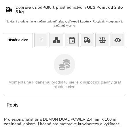
Doprava už od
4.80 €
prostredníctvom
GLS Point od 2 do
5 kg
Na daný produkt nie je možné uplatniť:
zľava, zľavový kupón
Recyklačný poplatok je
zarátaný v cene
História cien
?
Momentálne k danému produktu nie je k dispozícii žiadny graf
histórie cien
Popis
Profesionálna struna DEMON DUAL POWER 2.4 mm x 100 m
zosilnená lankom. Určené pre motorové krovinorezy a vyžínače.