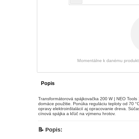
Momentálne k danému produktu ni
Popis
Transformátorová spájkovačka 200 W | NEO Tools 
domáce použitie. Ponúka reguláciu teploty od 70 °C
opravy elektroinštalácií aj opracovanie dreva. Súčas
cínová spájka a kľúč na výmenu hrotov.
📝 Popis: