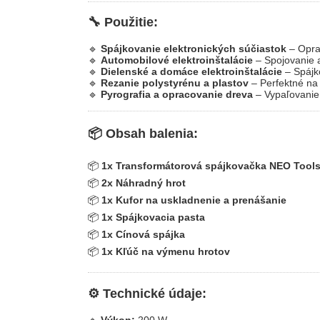
🔧 Použitie:
🔹
Spájkovanie elektronických súčiastok
– Opra
🔹
Automobilové elektroinštalácie
– Spojovanie a
🔹
Dielenské a domáce elektroinštalácie
– Spájk
🔹
Rezanie polystyrénu a plastov
– Perfektné na
🔹
Pyrografia a opracovanie dreva
– Vypaľovanie
📦 Obsah balenia:
📦
1x Transformátorová spájkovačka NEO Tools
📦
2x Náhradný hrot
📦
1x Kufor na uskladnenie a prenášanie
📦
1x Spájkovacia pasta
📦
1x Cínová spájka
📦
1x Kľúč na výmenu hrotov
⚙ Technické údaje: