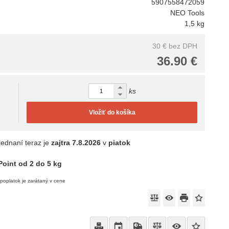
5907558472059
NEO Tools
1,5 kg
30 €
bez DPH
36.90 €
ks
Vložiť do košíka
jednaní teraz je
zajtra
7.8.2026
v
piatok
oint od 2 do 5 kg
poplatok je zarátaný v cene