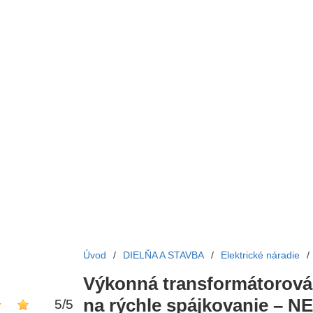
Úvod
/
DIELŇA A STAVBA
/
Elektrické náradie
/
Výkonná transformátorová
na rýchle spájkovanie – N
5
/
5