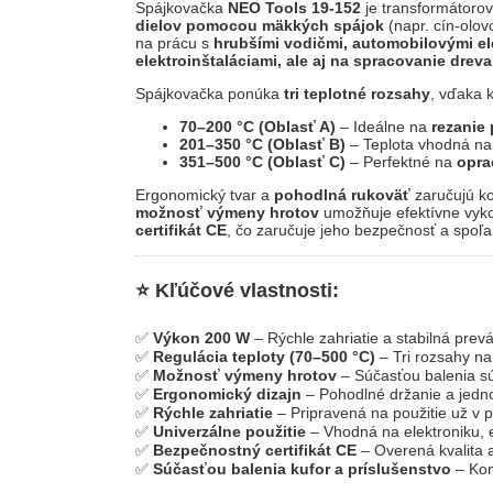
Spájkovačka
NEO Tools 19-152
je transformátoro
dielov pomocou mäkkých spájok
(napr. cín-olo
na prácu s
hrubšími vodičmi, automobilovými el
elektroinštaláciami, ale aj na spracovanie dreva
Spájkovačka ponúka
tri teplotné rozsahy
, vďaka 
70–200 °C (Oblasť A)
– Ideálne na
rezanie 
201–350 °C (Oblasť B)
– Teplota vhodná n
351–500 °C (Oblasť C)
– Perfektné na
opra
Ergonomický tvar a
pohodlná rukoväť
zaručujú ko
možnosť výmeny hrotov
umožňuje efektívne vyko
certifikát CE
, čo zaručuje jeho bezpečnosť a spoľah
⭐ Kľúčové vlastnosti:
✅
Výkon 200 W
– Rýchle zahriatie a stabilná prev
✅
Regulácia teploty (70–500 °C)
– Tri rozsahy na
✅
Možnosť výmeny hrotov
– Súčasťou balenia sú
✅
Ergonomický dizajn
– Pohodlné držanie a jedn
✅
Rýchle zahriatie
– Pripravená na použitie už v 
✅
Univerzálne použitie
– Vhodná na elektroniku, el
✅
Bezpečnostný certifikát CE
– Overená kvalita a
✅
Súčasťou balenia kufor a príslušenstvo
– Kom