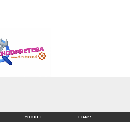
MÔJ ÚČET
ČLÁNKY