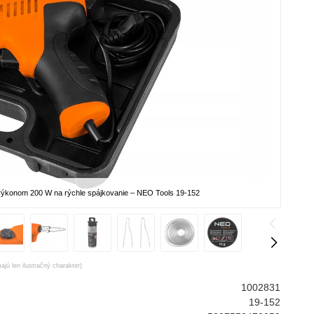
výkonom 200 W na rýchle spájkovanie – NEO Tools 19-152
ajú len ilustračný charakter)
1002831
19-152