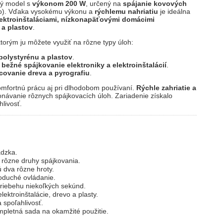
vý model s
výkonom 200 W
, určený na
spájanie kovových
vo). Vďaka vysokému výkonu a
rýchlemu nahriatiu
je ideálna
ektroinštaláciami, nízkonapäťovými domácimi
 a plastov
.
ktorým ju môžete využiť na rôzne typy úloh:
polystyrénu a plastov
.
a
bežné spájkovanie elektroniky a elektroinštalácií
.
covanie dreva a pyrografiu
.
mfortnú prácu aj pri dlhodobom používaní.
Rýchle zahriatie a
návanie rôznych spájkovacích úloh. Zariadenie získalo
livosť.
ádzka.
 rôzne druhy spájkovania.
 dva rôzne hroty.
oduché ovládanie.
priebehu niekoľkých sekúnd.
ektroinštalácie, drevo a plasty.
 spoľahlivosť.
pletná sada na okamžité použitie.