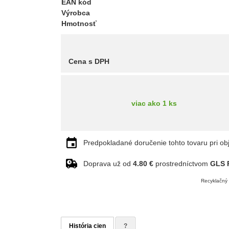
EAN kód
Výrobca
Hmotnosť
Cena s DPH
viac ako 1 ks
Predpokladané doručenie tohto tovaru pri ob
Doprava už od
4.80 €
prostredníctvom
GLS P
Recyklačný 
História cien
?