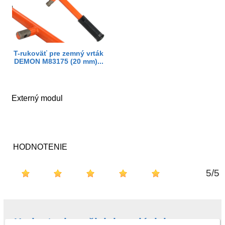
T-rukoväť pre zemný vrták
DEMON M83175 (20 mm)...
Externý modul
HODNOTENIE
5
/
5
Hodnotenie našich kupujúcich na