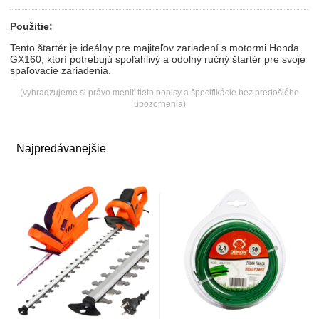
Použitie:
Tento štartér je ideálny pre majiteľov zariadení s motormi Honda
GX160, ktorí potrebujú spoľahlivý a odolný ručný štartér pre svoje
spaľovacie zariadenia.
(vyhradzujeme si právo meniť tieto popisy a špecifikácie bez predošlého
upozornenia)
Najpredávanejšie