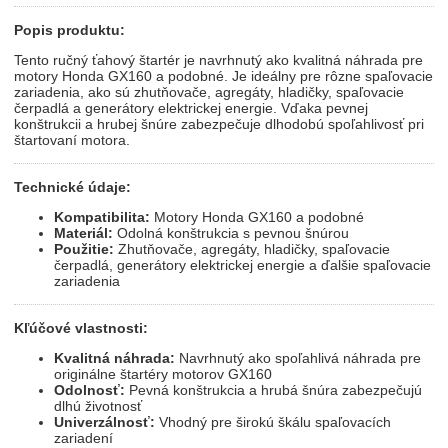
Popis produktu:
Tento ručný ťahový štartér je navrhnutý ako kvalitná náhrada pre
motory Honda GX160 a podobné. Je ideálny pre rôzne spaľovacie
zariadenia, ako sú zhutňovače, agregáty, hladičky, spaľovacie
čerpadlá a generátory elektrickej energie. Vďaka pevnej
konštrukcii a hrubej šnúre zabezpečuje dlhodobú spoľahlivosť pri
štartovaní motora.
Technické údaje:
Kompatibilita:
Motory Honda GX160 a podobné
Materiál:
Odolná konštrukcia s pevnou šnúrou
Použitie:
Zhutňovače, agregáty, hladičky, spaľovacie
čerpadlá, generátory elektrickej energie a ďalšie spaľovacie
zariadenia
Kľúčové vlastnosti:
Kvalitná náhrada:
Navrhnutý ako spoľahlivá náhrada pre
originálne štartéry motorov GX160
Odolnosť:
Pevná konštrukcia a hrubá šnúra zabezpečujú
dlhú životnosť
Univerzálnosť:
Vhodný pre širokú škálu spaľovacích
zariadení