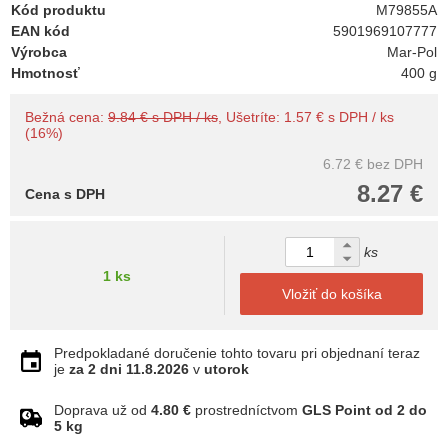
Kód produktu
M79855A
EAN kód
5901969107777
Výrobca
Mar-Pol
Hmotnosť
400 g
Bežná cena:
9.84 € s DPH / ks
, Ušetríte: 1.57 € s DPH / ks
(16%)
6.72 €
bez DPH
8.27 €
Cena s DPH
ks
1 ks
Vložiť do košíka
Predpokladané doručenie tohto tovaru pri objednaní teraz
je
za 2 dni
11.8.2026
v
utorok
Doprava už od
4.80 €
prostredníctvom
GLS Point od 2 do
5 kg