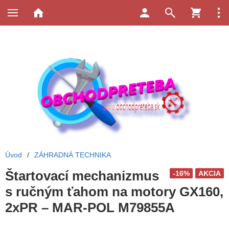
Úvod
/
ZÁHRADNÁ TECHNIKA
Štartovací mechanizmus
-16%
AKCIA
s ručným ťahom na motory GX160,
2xPR – MAR-POL M79855A