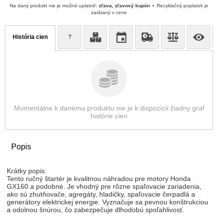
Na daný produkt nie je možné uplatniť:
zľava, zľavový kupón
Recyklačný poplatok je
zarátaný v cene
História cien
?
Momentálne k danému produktu nie je k dispozícii žiadny graf
histórie cien
Popis
Krátky popis:
Tento ručný štartér je kvalitnou náhradou pre motory Honda
GX160 a podobné. Je vhodný pre rôzne spaľovacie zariadenia,
ako sú zhutňovače, agregáty, hladičky, spaľovacie čerpadlá a
generátory elektrickej energie. Vyznačuje sa pevnou konštrukciou
a odolnou šnúrou, čo zabezpečuje dlhodobú spoľahlivosť.