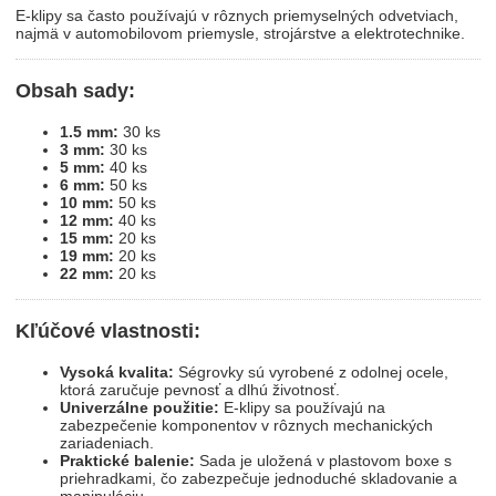
E-klipy sa často používajú v rôznych priemyselných odvetviach,
najmä v automobilovom priemysle, strojárstve a elektrotechnike.
Obsah sady:
1.5 mm:
30 ks
3 mm:
30 ks
5 mm:
40 ks
6 mm:
50 ks
10 mm:
50 ks
12 mm:
40 ks
15 mm:
20 ks
19 mm:
20 ks
22 mm:
20 ks
Kľúčové vlastnosti:
Vysoká kvalita:
Ségrovky sú vyrobené z odolnej ocele,
ktorá zaručuje pevnosť a dlhú životnosť.
Univerzálne použitie:
E-klipy sa používajú na
zabezpečenie komponentov v rôznych mechanických
zariadeniach.
Praktické balenie:
Sada je uložená v plastovom boxe s
priehradkami, čo zabezpečuje jednoduché skladovanie a