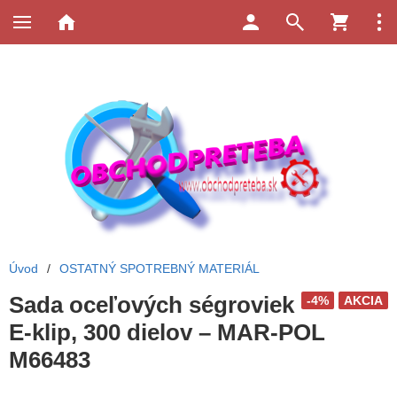
Úvod
/
OSTATNÝ SPOTREBNÝ MATERIÁL
Sada oceľových ségroviek
-4%
AKCIA
E-klip, 300 dielov – MAR-POL
M66483