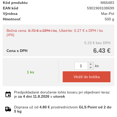
Kód produktu
M66483
EAN kód
5901969108699
Výrobca
Mar-Pol
Hmotnosť
500 g
Bežná cena:
6.70 € s DPH / ks
, Ušetríte: 0.27 € s DPH / ks
(4%)
5.23 €
bez DPH
6.43 €
Cena s DPH
ks
1 ks
Vložiť do košíka
Predpokladané doručenie tohto tovaru pri objednaní teraz
je
za 4 dni
11.8.2026
v
utorok
Doprava už od
4.80 €
prostredníctvom
GLS Point od 2 do
5 kg