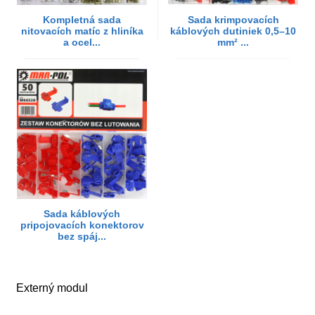
Kompletná sada
Sada krimpovacích
nitovacích matíc z hliníka
káblových dutiniek 0,5–10
a ocel...
mm² ...
Sada káblových
pripojovacích konektorov
bez spáj...
Externý modul