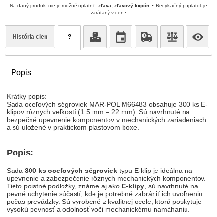
Na daný produkt nie je možné uplatniť:
zľava, zľavový kupón
Recyklačný poplatok je
zarátaný v cene
História cien
?
Popis
Krátky popis:
Sada oceľových ségroviek MAR-POL M66483 obsahuje 300 ks E-
klipov rôznych veľkostí (1.5 mm – 22 mm). Sú navrhnuté na
bezpečné upevnenie komponentov v mechanických zariadeniach
a sú uložené v praktickom plastovom boxe.
Popis:
Sada
300 ks oceľových ségroviek
typu E-klip je ideálna na
upevnenie a zabezpečenie rôznych mechanických komponentov.
Tieto poistné podložky, známe aj ako
E-klipy
, sú navrhnuté na
pevné uchytenie súčastí, kde je potrebné zabrániť ich uvoľneniu
počas prevádzky. Sú vyrobené z kvalitnej ocele, ktorá poskytuje
vysokú pevnosť a odolnosť voči mechanickému namáhaniu.