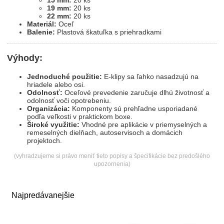
15 mm:
20 ks
19 mm:
20 ks
22 mm:
20 ks
Materiál:
Oceľ
Balenie:
Plastová škatuľka s priehradkami
Výhody:
Jednoduché použitie:
E-klipy sa ľahko nasadzujú na
hriadele alebo osi.
Odolnosť:
Oceľové prevedenie zaručuje dlhú životnosť a
odolnosť voči opotrebeniu.
Organizácia:
Komponenty sú prehľadne usporiadané
podľa veľkosti v praktickom boxe.
Široké využitie:
Vhodné pre aplikácie v priemyselných a
remeselných dielňach, autoservisoch a domácich
projektoch.
(vyhradzujeme si právo meniť tieto popisy a špecifikácie bez predošlého
upozornenia)
Najpredávanejšie