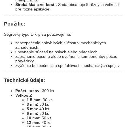
manipuláciu.
Široká škála veľkostí:
Sada obsahuje 9 rôznych veľkostí
pre rôzne aplikácie.
Použitie:
Ségrovky typu E-klip sa používajú na:
zabezpečenie pohyblivých súčastí v mechanických
zariadeniach,
upevnenie súčastí na osiach alebo hriadeľoch,
zabránenie posunu alebo uvoľneniu komponentov počas
prevádzky,
zvýšenie bezpečnosti a spoľahlivosti mechanických spojov.
Technické údaje:
Počet kusov:
300 ks
Veľkosti:
1.5 mm:
30 ks
3 mm:
30 ks
5 mm:
40 ks
6 mm:
50 ks
10 mm:
50 ks
12 mm:
40 ks