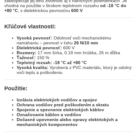
zabezpečuje jej dlhú životnosť aj v náročných podmienkach. Je
vhodná na použitie v širokom teplotnom rozsahu
od -18 °C do
+80 °C
, s dielektrickou pevnosťou
600 V
.
Kľúčové vlastnosti:
Vysoká pevnosť:
Odolnosť voči mechanickému
namáhaniu – pevnosť v ťahu
26 N/10 mm
Dielektrická pevnosť:
600 V
Rozmery:
17 mm šírka, 0.18 mm hrúbka, 26 m dĺžka
Ťažnosť:
150 %
Teplotný rozsah:
-18 °C až +80 °C
Vysoká kvalita:
Vyrobená z PVC materiálu, ktorý je odolný
voči teplu a poškodeniu
Použitie:
Izolácia elektrických vodičov a spojov
Ochrana vodičov pred poškodením a skratu
Spojenie a spevnenie elektrických káblov
Označovanie káblov a vodičov
Dočasné upevnenie alebo opravy elektrických a
mechanických komponentov