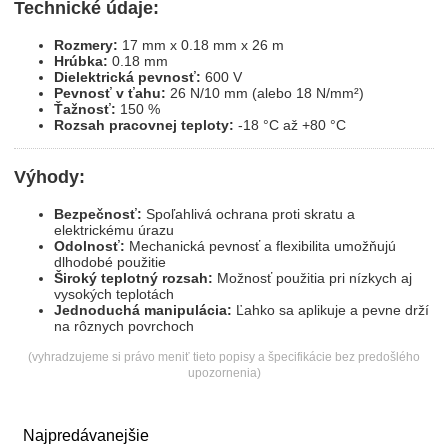
Technické údaje:
Rozmery:
17 mm x 0.18 mm x 26 m
Hrúbka:
0.18 mm
Dielektrická pevnosť:
600 V
Pevnosť v ťahu:
26 N/10 mm (alebo 18 N/mm²)
Ťažnosť:
150 %
Rozsah pracovnej teploty:
-18 °C až +80 °C
Výhody:
Bezpečnosť:
Spoľahlivá ochrana proti skratu a
elektrickému úrazu
Odolnosť:
Mechanická pevnosť a flexibilita umožňujú
dlhodobé použitie
Široký teplotný rozsah:
Možnosť použitia pri nízkych aj
vysokých teplotách
Jednoduchá manipulácia:
Ľahko sa aplikuje a pevne drží
na rôznych povrchoch
(vyhradzujeme si právo meniť tieto popisy a špecifikácie bez predošlého
upozornenia)
Najpredávanejšie