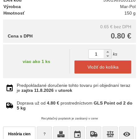
EAN kód
5901969103120
Výrobca
Mar-Pol
Hmotnosť
150 g
0.65 €
bez DPH
0.80 €
Cena s DPH
ks
viac ako 1 ks
Vložiť do košíka
Predpokladané doručenie tohto tovaru pri objednaní teraz
je
zajtra
11.8.2026
v
utorok
Doprava už od
4.80 €
prostredníctvom
GLS Point od 2 do
5 kg
Recyklačný poplatok je zarátaný v cene
História cien
?