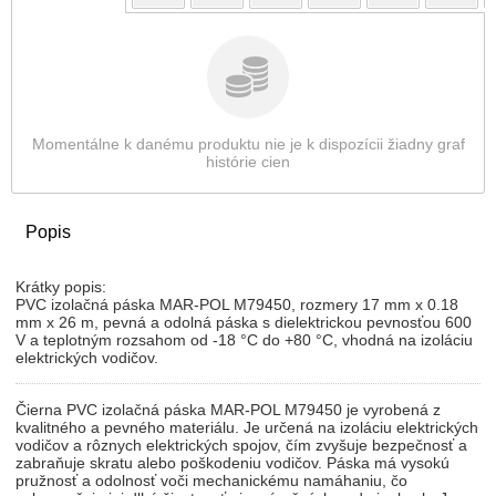
Momentálne k danému produktu nie je k dispozícii žiadny graf
histórie cien
Popis
Krátky popis:
PVC izolačná páska MAR-POL M79450, rozmery 17 mm x 0.18
mm x 26 m, pevná a odolná páska s dielektrickou pevnosťou 600
V a teplotným rozsahom od -18 °C do +80 °C, vhodná na izoláciu
elektrických vodičov.
Čierna PVC izolačná páska MAR-POL M79450 je vyrobená z
kvalitného a pevného materiálu. Je určená na izoláciu elektrických
vodičov a rôznych elektrických spojov, čím zvyšuje bezpečnosť a
zabraňuje skratu alebo poškodeniu vodičov. Páska má vysokú
pružnosť a odolnosť voči mechanickému namáhaniu, čo