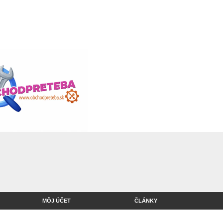
MÔJ ÚČET
ČLÁNKY