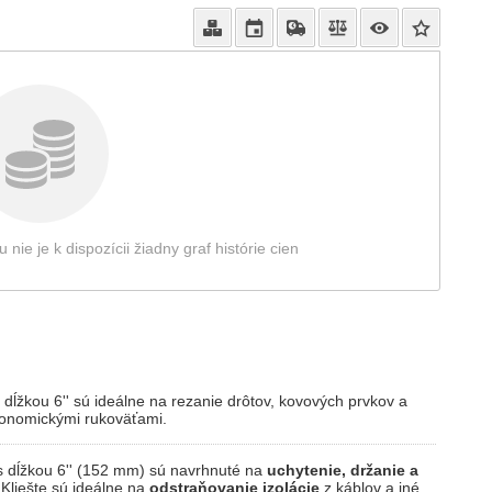
e je k dispozícii žiadny graf histórie cien
dĺžkou 6'' sú ideálne na rezanie drôtov, kovových prvkov a
gonomickými rukoväťami.
 dĺžkou 6'' (152 mm) sú navrhnuté na
uchytenie, držanie a
Kliešte sú ideálne na
odstraňovanie izolácie
z káblov a iné