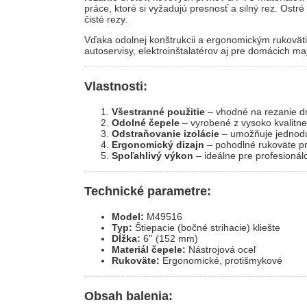
práce, ktoré si vyžadujú presnosť a silný rez. Ostr
čisté rezy.
Vďaka odolnej konštrukcii a ergonomickým rukovätia
autoservisy, elektroinštalatérov aj pre domácich maj
Vlastnosti:
Všestranné použitie
– vhodné na rezanie dr
Odolné čepele
– vyrobené z vysoko kvalitnej
Odstraňovanie izolácie
– umožňuje jednoduc
Ergonomický dizajn
– pohodlné rukoväte p
Spoľahlivý výkon
– ideálne pre profesionál
Technické parametre:
Model:
M49516
Typ:
Štiepacie (bočné strihacie) kliešte
Dĺžka:
6'' (152 mm)
Materiál čepele:
Nástrojová oceľ
Rukoväte:
Ergonomické, protišmykové
Obsah balenia: