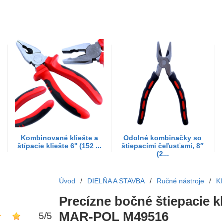
Kombinované kliešte a
Odolné kombinačky so
štípacie kliešte 6'' (152 ...
štiepacími čeľusťami, 8″
(2...
Úvod
/
DIELŇA A STAVBA
/
Ručné nástroje
/
Kl
Precízne bočné štiepacie kl
MAR-POL M49516
5
/
5