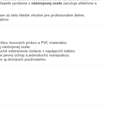
é čepele vyrobené z
nástrojovej ocele
zaručujú efektívne a
m sú tieto kliešte vhodné pre profesionálne dielne,
strov.
ôtov, kovových prvkov a PVC materiálov.
 nástrojovej ocele.
hé odstránenie izolácie z napájacích káblov.
re pevný úchop a jednoduchú manipuláciu.
ov aj domácich používateľov.