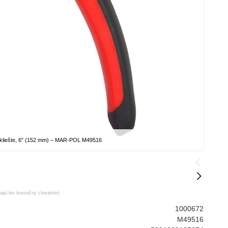
 kliešte, 6″ (152 mm) – MAR-POL M49516
ajú len ilustračný charakter)
1000672
M49516