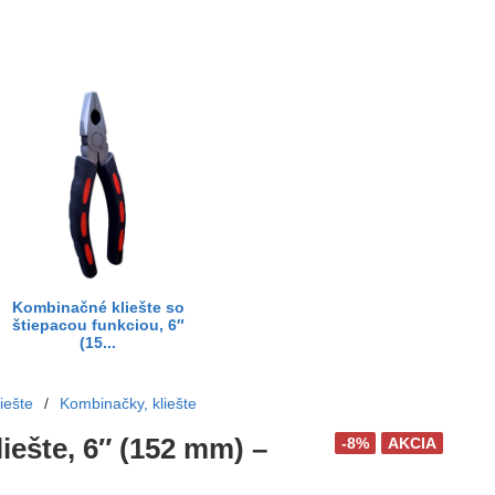
Kombinačné kliešte so
štiepacou funkciou, 6″
(15...
iešte
/
Kombinačky, kliešte
iešte, 6″ (152 mm) –
-8%
AKCIA