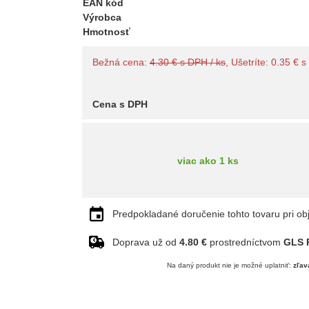
EAN kód
Výrobca
Hmotnosť
Bežná cena:
4.30 € s DPH / ks
, Ušetríte: 0.35 € 
Cena s DPH
viac ako 1 ks
Predpokladané doručenie tohto tovaru pri ob
Doprava už od
4.80 €
prostredníctvom
GLS P
Na daný produkt nie je možné uplatniť:
zľav