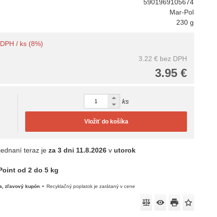
5901969105674
Mar-Pol
230 g
s DPH / ks (8%)
3.22 €
bez DPH
3.95 €
ks
Vložiť do košíka
jednaní teraz je
za 3 dni
11.8.2026
v
utorok
oint od 2 do 5 kg
a, zľavový kupón
Recyklačný poplatok je zarátaný v cene