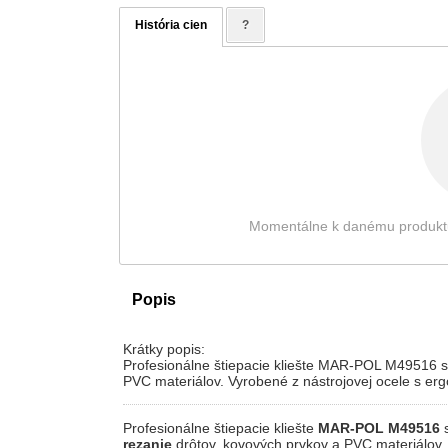
História cien
?
Momentálne k danému produktu ni
Popis
Krátky popis:
Profesionálne štiepacie kliešte MAR-POL M49516 s 
PVC materiálov. Vyrobené z nástrojovej ocele s er
Profesionálne štiepacie kliešte
MAR-POL M49516
s
rezanie
drôtov, kovových prvkov a PVC materiálov. 