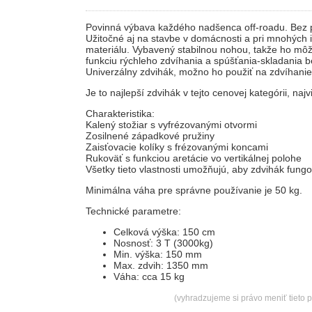
Povinná výbava každého nadšenca off-roadu. Bez pr
Užitočné aj na stavbe v domácnosti a pri mnohých 
materiálu. Vybavený stabilnou nohou, takže ho m
funkciu rýchleho zdvíhania a spúšťania-skladania 
Univerzálny zdvihák, možno ho použiť na zdvíhanie
Je to najlepší zdvihák v tejto cenovej kategórii, na
Charakteristika:
Kalený stožiar s vyfrézovanými otvormi
Zosilnené západkové pružiny
Zaisťovacie kolíky s frézovanými koncami
Rukoväť s funkciou aretácie vo vertikálnej polohe
Všetky tieto vlastnosti umožňujú, aby zdvihák fung
Minimálna váha pre správne používanie je 50 kg.
Technické parametre:
Celková výška: 150 cm
Nosnosť: 3 T (3000kg)
Min. výška: 150 mm
Max. zdvih: 1350 mm
Váha: cca 15 kg
(vyhradzujeme si právo meniť tieto 