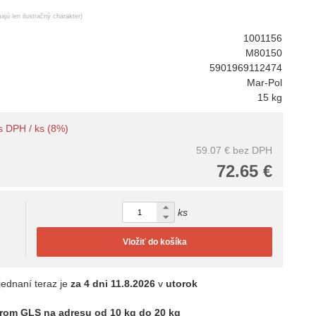
ajú len ilustračný charakter)
1001156
M80150
5901969112474
Mar-Pol
15 kg
 s DPH / ks (8%)
59.07 €
bez DPH
72.65 €
ks
Vložiť do košíka
jednaní teraz je
za 4 dni
11.8.2026
v
utorok
rom GLS na adresu od 10 kg do 20 kg