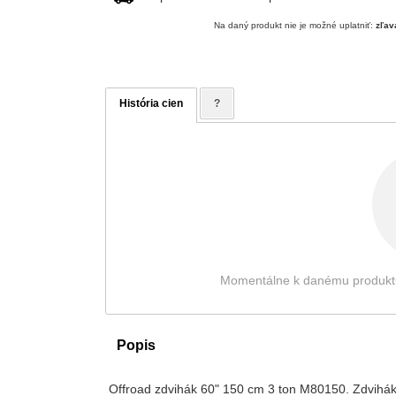
Na daný produkt nie je možné uplatniť:
zľav
História cien
?
Momentálne k danému produktu ni
Popis
Offroad zdvihák 60" 150 cm 3 ton M80150. Zdvihák 