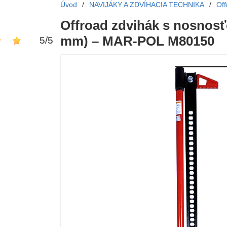
Úvod
/
NAVIJÁKY A ZDVÍHACIA TECHNIKA
/
Off
Offroad zdvihák s nosnosťo
mm) – MAR-POL M80150
5
/
5