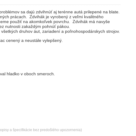
oblémov sa dajú zdvihnúť aj terénne autá prilepené na blate.
iných prácach. Zdvihák je vyrobený z veľmi kvalitného
ôžeme použiť na akomkoľvek povrchu. Zdvihák má navyše
bez nutnosti zakaždým pohnúť pákou.
 všetkých druhov áut, zariadení a poľnohospodárskych strojov.
jviac cenený a neustále vylepšený.
oval hladko v oboch smeroch.
popisy a špecifikácie bez predošlého upozornenia)