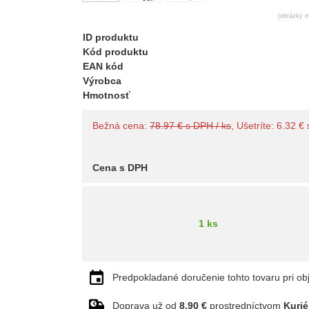
(obrázky m
ID produktu
Kód produktu
EAN kód
Výrobca
Hmotnosť
Bežná cena:
78.97 € s DPH / ks
, Ušetríte: 6.32 €
Cena s DPH
1 ks
Predpokladané doručenie tohto tovaru pri ob
Doprava už od
8.90 €
prostredníctvom
Kurié