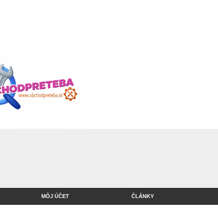
MÔJ ÚČET
ČLÁNKY