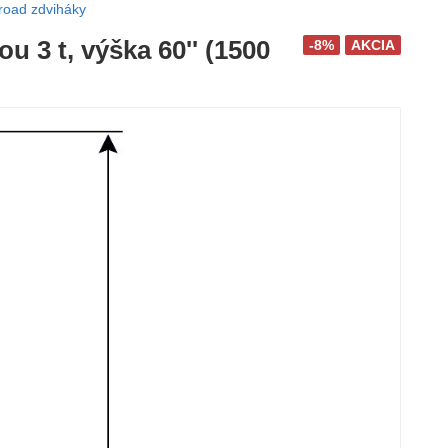
road zdviháky
u 3 t, výška 60'' (1500
-8%
AKCIA