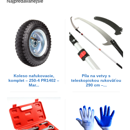
Najpredávanejšie
Koleso nafukovacie,
Píla na vetvy s
komplet – 250-4 PR1402 –
teleskopickou rukoväťou
Mar...
290 cm –...