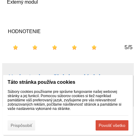
Externý modul
HODNOTENIE
5
/
5
Hodnotenie našich kupujúcich na
Táto stránka používa cookies
Najnákup.sk
Súbory cookies používame pre správne fungovanie našej webovej
stránky a jej funkcií. Pomocou súborov cookies si tiež napríklad
pamätáme váš preferovaný jazyk, zvyšujeme pre vás relevantnosť
zobrazovaných reklám, počítame návštevnosť stránok a pamätáme si
vaše nastavenia vykonané na stránke.
„© 2015 – 2025 ObchodPreTeba.sk - Kvalitné náradie, autodiely a
zváracia technika. Rýchle doručenie po celej SR. Kontakt:
info@obchodpreteba.sk | Tel.: +421 940 818 505“ | Všetky práva
Prispôsobiť
Povoliť všetko
vyhradené“