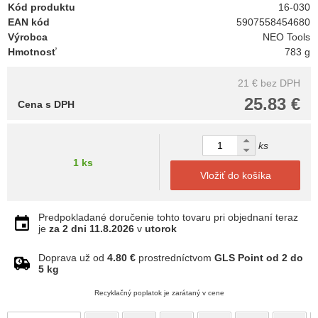
Kód produktu
16-030
EAN kód
5907558454680
Výrobca
NEO Tools
Hmotnosť
783 g
21 €
bez DPH
25.83 €
Cena s DPH
ks
1 ks
Vložiť do košíka
Predpokladané doručenie tohto tovaru pri objednaní teraz
je
za 2 dni
11.8.2026
v
utorok
Doprava už od
4.80 €
prostredníctvom
GLS Point od 2 do
5 kg
Recyklačný poplatok je zarátaný v cene