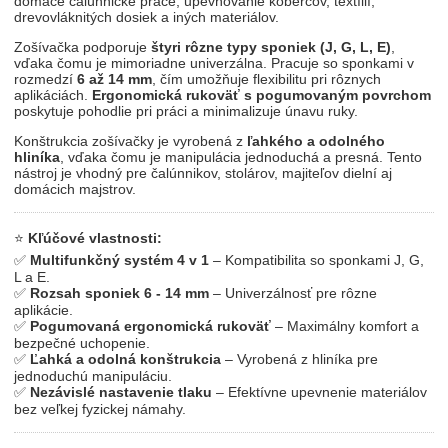
domáce čalúnnické práce, upevňovanie kobercov, textílií,
drevovláknitých dosiek a iných materiálov.
Zošívačka podporuje
štyri rôzne typy sponiek (J, G, L, E)
,
vďaka čomu je mimoriadne univerzálna. Pracuje so sponkami v
rozmedzí
6 až 14 mm
, čím umožňuje flexibilitu pri rôznych
aplikáciách.
Ergonomická rukoväť s pogumovaným povrchom
poskytuje pohodlie pri práci a minimalizuje únavu ruky.
Konštrukcia zošívačky je vyrobená z
ľahkého a odolného
hliníka
, vďaka čomu je manipulácia jednoduchá a presná. Tento
nástroj je vhodný pre čalúnnikov, stolárov, majiteľov dielní aj
domácich majstrov.
⭐
Kľúčové vlastnosti:
✅
Multifunkčný systém 4 v 1
– Kompatibilita so sponkami J, G,
L a E.
✅
Rozsah sponiek 6 - 14 mm
– Univerzálnosť pre rôzne
aplikácie.
✅
Pogumovaná ergonomická rukoväť
– Maximálny komfort a
bezpečné uchopenie.
✅
Ľahká a odolná konštrukcia
– Vyrobená z hliníka pre
jednoduchú manipuláciu.
✅
Nezávislé nastavenie tlaku
– Efektívne upevnenie materiálov
bez veľkej fyzickej námahy.