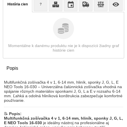
História cien
?
Momentálne k danému produktu nie je k dispozícii žiadny graf
histórie cien
Popis
Multifunkčná zošívačka 4 v 1, 6-14 mm, hliník, sponky J, G, L, E
NEO Tools 16-030 – Univerzálna čalúnnická zošívačka vhodná na
spájanie rôznych materiálov sponkami J, G, L a E v rozsahu 6-14
mm. Ľahká a odolná hliníková konštrukcia zabezpečuje komfortné
používanie.
📝
Popis:
Multifunkčná zošívačka 4 v 1, 6-14 mm, hliník, sponky J, G, L,
E NEO Tools 16-030
je ideálny nástroj na profesionálne aj