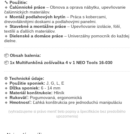
🔧
Použitie:
🔹
Čalúnnické práce
– Obnova a oprava nábytku, upevňovanie
čalúnnických materiálov.
🔹
Montáž podlahových krytín
– Práca s kobercami,
drevovláknitými doskami a podlahovými panelmi.
🔹
Stavebné a montážne práce
– Upevňovanie izolácie, fólií,
textílií a ďalších materiálov.
🔹
Dielenské a domáce práce
– Univerzálny pomocník do každej
dielne.
📦
Obsah balenia:
📦
1x Multifunkčná zošívačka 4 v 1 NEO Tools 16-030
⚙
Technické údaje:
🔹
Použitie sponiek:
J, G, L, E
🔹
Dĺžka sponiek:
6 - 14 mm
🔹
Materiál konštrukcie:
Hliník
🔹
Rukoväť:
Pogumovaná, ergonomická
🔹
Hmotnosť:
Ľahká konštrukcia pre jednoduchú manipuláciu
(vyhradzujeme si právo meniť tieto popisy a špecifikácie bez predošlého
upozornenia)