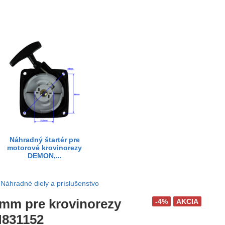
Náhradný štartér pre
motorové krovinorezy
DEMON,...
Náhradné diely a príslušenstvo
 mm pre krovinorezy
-4%
AKCIA
M831152