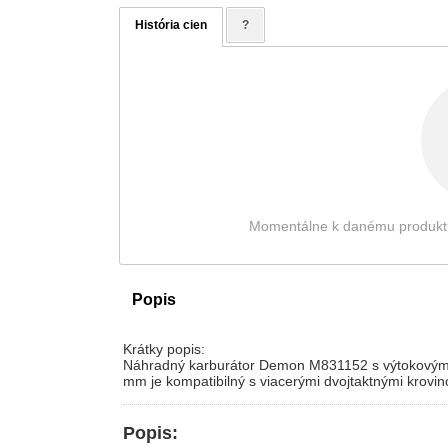
História cien
?
Momentálne k danému produktu ni
Popis
Krátky popis:
Náhradný karburátor Demon M831152 s výtokovým o
mm je kompatibilný s viacerými dvojtaktnými krovin
Popis: