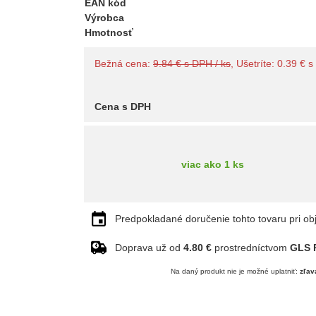
EAN kód
Výrobca
Hmotnosť
Bežná cena:
9.84 € s DPH / ks
, Ušetríte: 0.39 € 
Cena s DPH
viac ako 1 ks
Predpokladané doručenie tohto tovaru pri ob
Doprava už od
4.80 €
prostredníctvom
GLS P
Na daný produkt nie je možné uplatniť:
zľav