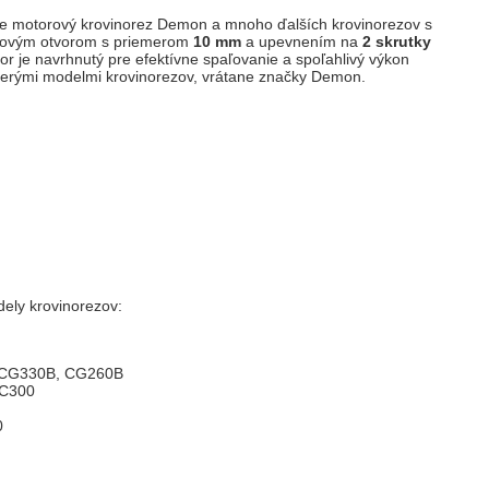
e motorový krovinorez Demon a mnoho ďalších krovinorezov s
okovým otvorom s priemerom
10 mm
a upevnením na
2 skrutky
tor je navrhnutý pre efektívne spaľovanie a spoľahlivý výkon
iacerými modelmi krovinorezov, vrátane značky Demon.
ely krovinorezov:
 CG330B, CG260B
BC300
0