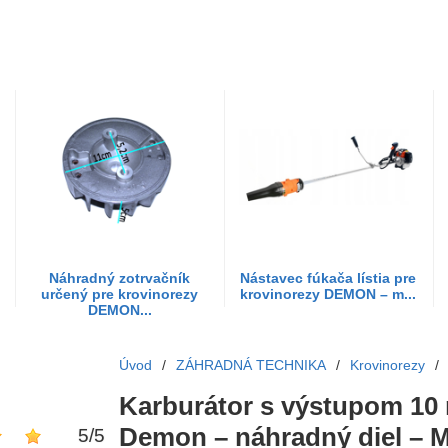
Náhradný zotrvačník
Nástavec fúkača lístia pre
určený pre krovinorezy
krovinorezy DEMON – m...
DEMON...
Úvod
/
ZÁHRADNÁ TECHNIKA
/
Krovinorezy
/
Karburátor s výstupom 10
Demon – náhradný diel – 
5
/
5