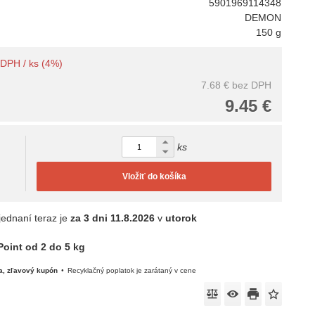
5901969114348
DEMON
150 g
s DPH / ks (4%)
7.68 €
bez DPH
9.45 €
ks
Vložiť do košíka
jednaní teraz je
za 3 dni
11.8.2026
v
utorok
oint od 2 do 5 kg
a, zľavový kupón
Recyklačný poplatok je zarátaný v cene