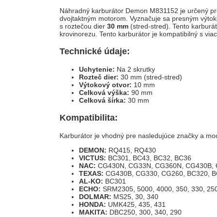
Náhradný karburátor Demon M831152 je určený pr
dvojtaktným motorom. Vyznačuje sa presným výt
s roztečou dier
30 mm
(stred-stred). Tento karburá
krovinorezu. Tento karburátor je kompatibilný s v
Technické údaje:
Uchytenie:
Na 2 skrutky
Rozteč dier:
30 mm (stred-stred)
Výtokový otvor:
10 mm
Celková výška:
90 mm
Celková šírka:
30 mm
Kompatibilita:
Karburátor je vhodný pre nasledujúce značky a mod
DEMON:
RQ415, RQ430
VICTUS:
BC301, BC43, BC32, BC36
NAC:
CG430N, CG33N, CG360N, CG430B,
TEXAS:
CG430B, CG330, CG260, BC320, 
AL-KO:
BC301
ECHO:
SRM2305, 5000, 4000, 350, 330, 25
DOLMAR:
MS25, 30, 340
HONDA:
UMK425, 435, 431
MAKITA:
DBC250, 300, 340, 290