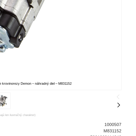
e krovinorezy Demon – náhradný diel – M831152
ajú len ilustračný charakter)
1000507
M831152