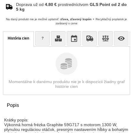
Doprava už od
4.80 €
prostredníctvom
GLS Point od 2 do
5 kg
Na daný produkt nie je možné uplatniť:
zľava, zľavový kupón
Recyklačný poplatok je
zarátaný v cene
História cien
?
Momentálne k danému produktu nie je k dispozícii žiadny graf
histórie cien
Popis
Krátky popis:
Výkonná horná frézka Graphite 59G717 s motorom 1300 W,
plynulou reguláciou otáčok, presným nastavením hĺbky a bohatým