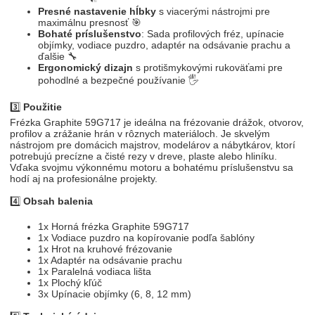
Presné nastavenie hĺbky
s viacerými nástrojmi pre
maximálnu presnosť 🎯
Bohaté príslušenstvo
: Sada profilových fréz, upínacie
objímky, vodiace puzdro, adaptér na odsávanie prachu a
ďalšie 🔧
Ergonomický dizajn
s protišmykovými rukoväťami pre
pohodlné a bezpečné používanie 🖐️
3️⃣
Použitie
Frézka Graphite 59G717 je ideálna na frézovanie drážok, otvorov,
profilov a zrážanie hrán v rôznych materiáloch. Je skvelým
nástrojom pre domácich majstrov, modelárov a nábytkárov, ktorí
potrebujú precízne a čisté rezy v dreve, plaste alebo hliníku.
Vďaka svojmu výkonnému motoru a bohatému príslušenstvu sa
hodí aj na profesionálne projekty.
4️⃣
Obsah balenia
1x Horná frézka Graphite 59G717
1x Vodiace puzdro na kopírovanie podľa šablóny
1x Hrot na kruhové frézovanie
1x Adaptér na odsávanie prachu
1x Paralelná vodiaca lišta
1x Plochý kľúč
3x Upínacie objímky (6, 8, 12 mm)