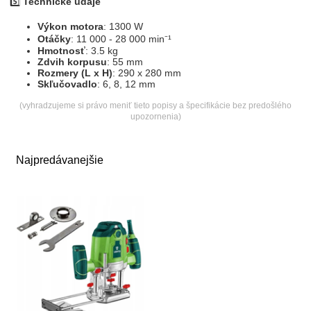
5️⃣
Technické údaje
Výkon motora
: 1300 W
Otáčky
: 11 000 - 28 000 min⁻¹
Hmotnosť
: 3.5 kg
Zdvih korpusu
: 55 mm
Rozmery (L x H)
: 290 x 280 mm
Skľučovadlo
: 6, 8, 12 mm
(vyhradzujeme si právo meniť tieto popisy a špecifikácie bez predošlého
upozornenia)
Najpredávanejšie