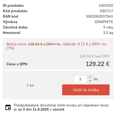
ID produktu
1001920
Kód produktu
59G717
EAN kód
5902062037541
Výrobca
GRAPHITE
Záručná doba
3 roky
Hmotnosť
3,5 kg
Bežná cena:
138.94 € s DPH / ks
, Ušetríte: 9.72 € s DPH / ks
(7%)
105.06 €
bez DPH
129.22 €
Cena s DPH
ks
1 ks
Vložiť do košíka
Predpokladané doručenie tohto tovaru pri objednaní teraz
je
za 3 dni
11.8.2026
v
utorok