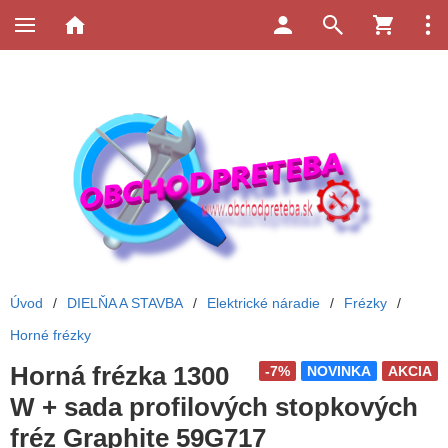
Úvod
/
DIELŇA A STAVBA
/
Elektrické náradie
/
Frézky
/
Horné frézky
Horná frézka 1300
-7%
NOVINKA
AKCIA
W + sada profilových stopkových
fréz Graphite 59G717