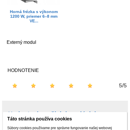
Horná frézka s výkonom
1200 W, priemer 6–8 mm
VE...
Externý modul
HODNOTENIE
5
/
5
Hodnotenie našich kupujúcich na
Táto stránka používa cookies
Najnákup.sk
Súbory cookies používame pre správne fungovanie našej webovej