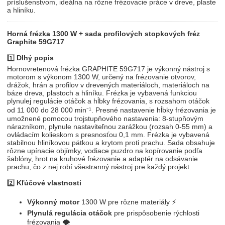
príslušenstvom, ideálna na rôzne frézovacie práce v dreve, plaste
a hliníku.
Horná frézka 1300 W + sada profilových stopkových fréz
Graphite 59G717
1️⃣
Dlhý popis
Hornovretenová frézka GRAPHITE 59G717 je výkonný nástroj s
motorom s výkonom 1300 W, určený na frézovanie otvorov,
drážok, hrán a profilov v drevených materiáloch, materiáloch na
báze dreva, plastoch a hliníku. Frézka je vybavená funkciou
plynulej regulácie otáčok a hĺbky frézovania, s rozsahom otáčok
od 11 000 do 28 000 min⁻¹. Presné nastavenie hĺbky frézovania je
umožnené pomocou trojstupňového nastavenia: 8-stupňovým
nárazníkom, plynule nastaviteľnou zarážkou (rozsah 0-55 mm) a
ovládacím kolieskom s presnosťou 0,1 mm. Frézka je vybavená
stabilnou hliníkovou pätkou a krytom proti prachu. Sada obsahuje
rôzne upínacie objímky, vodiace puzdro na kopírovanie podľa
šablóny, hrot na kruhové frézovanie a adaptér na odsávanie
prachu, čo z nej robí všestranný nástroj pre každý projekt.
2️⃣
Kľúčové vlastnosti
Výkonný motor
1300 W pre rôzne materiály ⚡
Plynulá regulácia otáčok
pre prispôsobenie rýchlosti
frézovania 🌪️