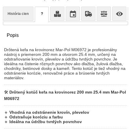
História cien
?
Popis
Drôtená kefa na krovinorez Mar-Pol M06972 je profesionálny
nástroj s priemerom 200 mm a otvorom 25.4 mm, určený na
odstraňovanie krovín, plevelov a údržbu tvrdých povrchov. Je
ideálna na čistenie rôznych povrchov ako dlažba, žulová dlažba,
chodníky, betónové dosky a kameň. Tento kotúč je tiež vhodný na
odstránenie korózie, renovačné práce a brúsenie tvrdých
materiálov.
🛠
Drôtený kotúč kefa na krovinorez 200 mm 25.4 mm Mar-Pol
M06972
🔹
Vhodná na odstránenie krovín, plevelov
🔹
Odstraňuje koróziu a farbu
🔹
Ideálna na údržbu tvrdých povrchov