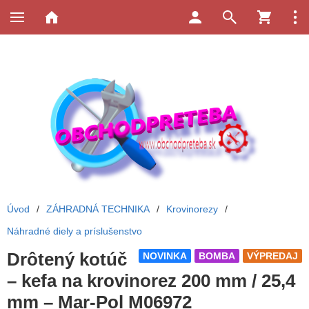
Úvod
/
ZÁHRADNÁ TECHNIKA
/
Krovinorezy
/
Náhradné diely a príslušenstvo
Drôtený kotúč
NOVINKA
BOMBA
VÝPREDAJ
– kefa na krovinorez 200 mm / 25,4
mm – Mar-Pol M06972