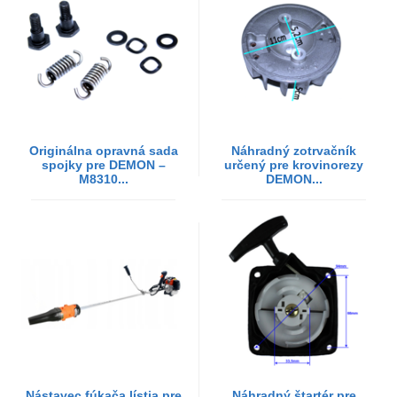
Originálna opravná sada
Náhradný zotrvačník
spojky pre DEMON –
určený pre krovinorezy
M8310...
DEMON...
Nástavec fúkača lístia pre
Náhradný štartér pre