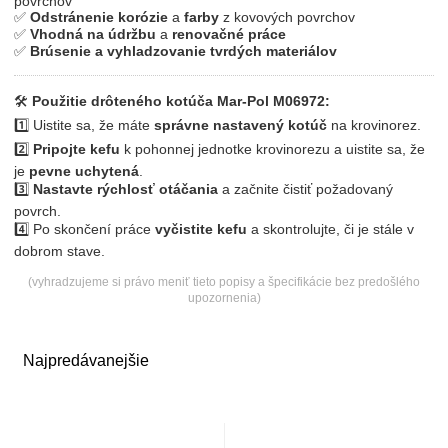
povrchov
✅
Odstránenie korózie
a
farby
z kovových povrchov
✅
Vhodná na údržbu
a
renovačné práce
✅
Brúsenie a vyhladzovanie tvrdých materiálov
🛠
Použitie drôteného kotúča Mar-Pol M06972:
1️⃣ Uistite sa, že máte
správne nastavený kotúč
na krovinorez.
2️⃣
Pripojte kefu
k pohonnej jednotke krovinorezu a uistite sa, že
je
pevne uchytená
.
3️⃣
Nastavte rýchlosť otáčania
a začnite čistiť požadovaný
povrch.
4️⃣ Po skončení práce
vyčistite kefu
a skontrolujte, či je stále v
dobrom stave.
(vyhradzujeme si právo meniť tieto popisy a špecifikácie bez predošlého
upozornenia)
Najpredávanejšie