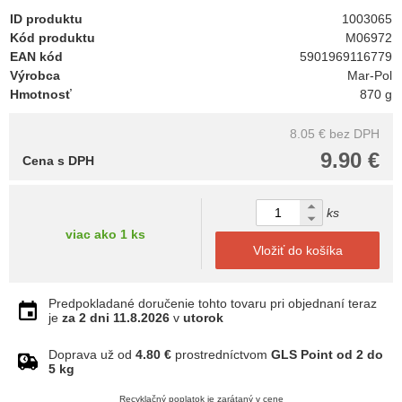
ID produktu
1003065
Kód produktu
M06972
EAN kód
5901969116779
Výrobca
Mar-Pol
Hmotnosť
870 g
8.05 €
bez DPH
9.90 €
Cena s DPH
ks
viac ako 1 ks
Vložiť do košíka
Predpokladané doručenie tohto tovaru pri objednaní teraz
je
za 2 dni
11.8.2026
v
utorok
Doprava už od
4.80 €
prostredníctvom
GLS Point od 2 do
5 kg
Recyklačný poplatok je zarátaný v cene