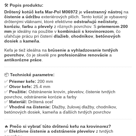
🛠
Popis produktu:
Drôtený kotúč kefa Mar-Pol M06972
je
všestranný nástroj
na
čistenie a údržbu
exteriérových plôch. Tento kotúč je vybavený
drôtenými vláknami, ktoré efektívne
odstraňujú nečistoty
,
koróziu
,
farbu
a
plevely
z rôznych povrchov. S
priemerom 200
mm
je ideálny na použitie v
kombinácii s krovinorezom
, čo
uľahčuje prácu pri čistení
dlažieb
,
chodníkov
,
betónových
dosiek
a
kameňa
.
Kefa je tiež ideálna na
brúsenie a vyhladzovanie tvrdých
povrchov
, čo je skvelé pre
profesionálne renovácie
a
antikorózne práce
.
📦
Technické parametre:
✅
Priemer kefe:
200 mm
✅
Otvor kefe:
25.4 mm
✅
Použitie:
Odstránenie krovín, plevelov, čistenie tvrdých
povrchov, odstránenie korózie a farby
✅
Materiál:
Drôtená oceľ
✅
Vhodné na čistenie:
Dlažby, žulovej dlažby, chodníkov,
betónových dosiek, kameňa a ďalších tvrdých povrchov
🔥
Prečo si vybrať túto drôtenú kefu na krovinorez?
✅
Efektívne čistenie a odstránenie plevelov
z tvrdých