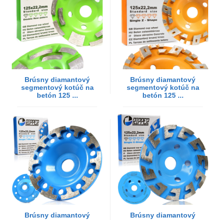
Brúsny diamantový
Brúsny diamantový
segmentový kotúč na
segmentový kotúč na
betón 125 ...
betón 125 ...
Brúsny diamantový
Brúsny diamantový