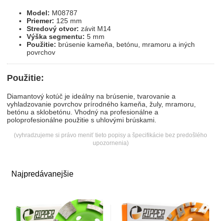
Model:
M08787
Priemer:
125 mm
Stredový otvor:
závit M14
Výška segmentu:
5 mm
Použitie:
brúsenie kameňa, betónu, mramoru a iných
povrchov
Použitie:
Diamantový kotúč je ideálny na brúsenie, tvarovanie a
vyhladzovanie povrchov prírodného kameňa, žuly, mramoru,
betónu a sklobetónu. Vhodný na profesionálne a
poloprofesionálne použitie s uhlovými brúskami.
(vyhradzujeme si právo meniť tieto popisy a špecifikácie bez predošlého
upozornenia)
Najpredávanejšie