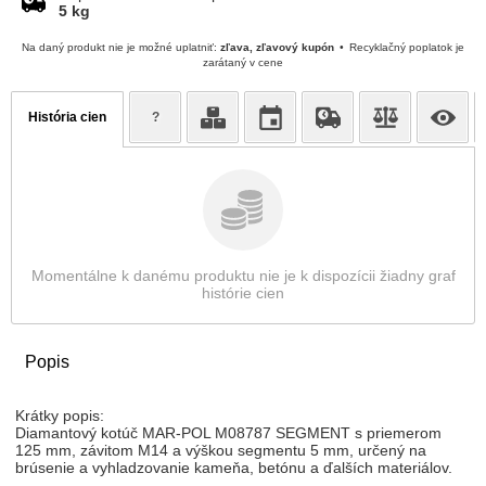
5 kg
Na daný produkt nie je možné uplatniť:
zľava, zľavový kupón
Recyklačný poplatok je
zarátaný v cene
História cien
?
Momentálne k danému produktu nie je k dispozícii žiadny graf
histórie cien
Popis
Krátky popis:
Diamantový kotúč MAR-POL M08787 SEGMENT s priemerom
125 mm, závitom M14 a výškou segmentu 5 mm, určený na
brúsenie a vyhladzovanie kameňa, betónu a ďalších materiálov.