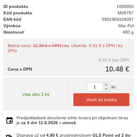
ID produktu
1000950
Kód produktu
M08787
EAN kód
5901969104097
Výrobca
Mar-Pol
Hmotnosť
480 g
Bežná cena:
11.39 € s DPH / ks
, Ušetríte: 0.91 € s DPH / ks
(8%)
8.52 €
bez DPH
10.48 €
Cena s DPH
ks
viac ako 1 ks
Vložiť do košíka
Predpokladané doručenie tohto tovaru pri objednaní teraz
je
za 4 dni
11.8.2026
v
utorok
Doprava už od
4.80 €
prostredníctvom
GLS Point od 2 do