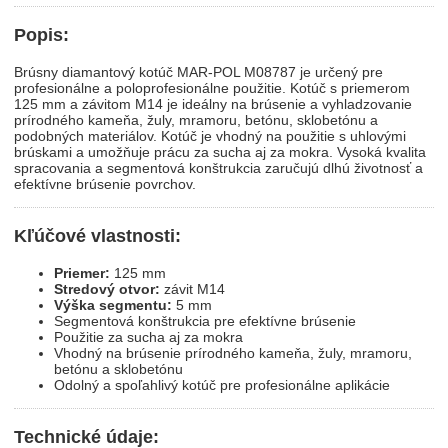
Popis:
Brúsny diamantový kotúč MAR-POL M08787 je určený pre
profesionálne a poloprofesionálne použitie. Kotúč s priemerom
125 mm a závitom M14 je ideálny na brúsenie a vyhladzovanie
prírodného kameňa, žuly, mramoru, betónu, sklobetónu a
podobných materiálov. Kotúč je vhodný na použitie s uhlovými
brúskami a umožňuje prácu za sucha aj za mokra. Vysoká kvalita
spracovania a segmentová konštrukcia zaručujú dlhú životnosť a
efektívne brúsenie povrchov.
Kľúčové vlastnosti:
Priemer:
125 mm
Stredový otvor:
závit M14
Výška segmentu:
5 mm
Segmentová konštrukcia pre efektívne brúsenie
Použitie za sucha aj za mokra
Vhodný na brúsenie prírodného kameňa, žuly, mramoru,
betónu a sklobetónu
Odolný a spoľahlivý kotúč pre profesionálne aplikácie
Technické údaje: