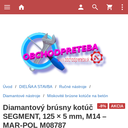
Úvod
/
DIELŇA A STAVBA
/
Ručné nástroje
/
Diamantové nástroje
/
Miskovité brúsne kotúče na betón
Diamantový brúsny kotúč
-8%
AKCIA
SEGMENT, 125 × 5 mm, M14 –
MAR-POL M08787