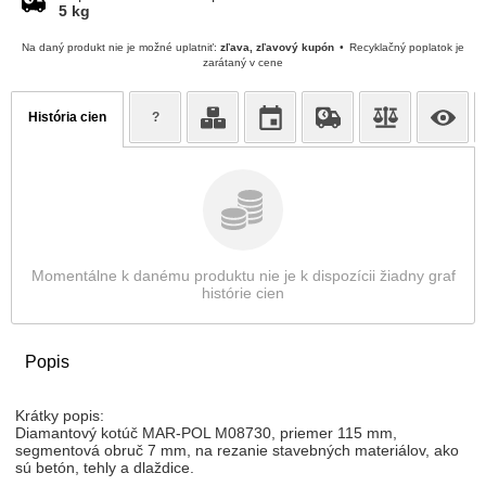
5 kg
Na daný produkt nie je možné uplatniť:
zľava, zľavový kupón
Recyklačný poplatok je
zarátaný v cene
História cien
?
Momentálne k danému produktu nie je k dispozícii žiadny graf
histórie cien
Popis
Krátky popis:
Diamantový kotúč MAR-POL M08730, priemer 115 mm,
segmentová obruč 7 mm, na rezanie stavebných materiálov, ako
sú betón, tehly a dlaždice.