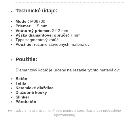
Technické údaje:
Model:
M08730
Priemer:
115 mm
Vnútorný priemer:
22.2 mm
Výška diamantovej obruče:
7 mm
Typ:
segmentový kotúč
Použitie:
rezanie stavebných materiálov
Použitie:
Diamantový kotúč je určený na rezanie týchto materiálov:
Betón
Tehla
Keramické dlaždice
Dlažobné kocky
Slinker
Pórobetón
(vyhradzujeme si právo meniť tieto popisy a špecifikácie bez predošlého
upozornenia)