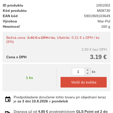
ID produktu
1001002
Kód produktu
M08730
EAN kód
5901969103649
Výrobca
Mar-Pol
Hmotnosť
160 g
Bežná cena:
3.40 € s DPH / ks
, Ušetríte: 0.21 € s DPH / ks
(6%)
2.60 €
bez DPH
3.19 €
Cena s DPH
ks
1 ks
Vložiť do košíka
Predpokladané doručenie tohto tovaru pri objednaní teraz
je
za 3 dni
10.8.2026
v
pondelok
Doprava už od
4.80 €
prostredníctvom
GLS Point od 2 do