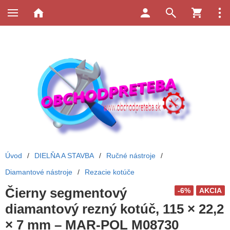
Úvod
/
DIELŇA A STAVBA
/
Ručné nástroje
/
Diamantové nástroje
/
Rezacie kotúče
Čierny segmentový
-6%
AKCIA
diamantový rezný kotúč, 115 × 22,2
× 7 mm – MAR-POL M08730