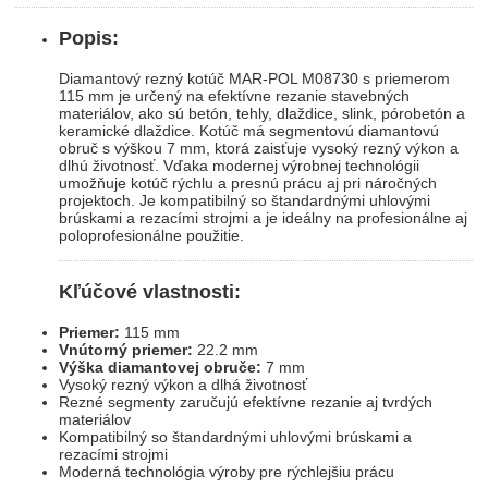
Popis:
Diamantový rezný kotúč MAR-POL M08730 s priemerom
115 mm je určený na efektívne rezanie stavebných
materiálov, ako sú betón, tehly, dlaždice, slink, pórobetón a
keramické dlaždice. Kotúč má segmentovú diamantovú
obruč s výškou 7 mm, ktorá zaisťuje vysoký rezný výkon a
dlhú životnosť. Vďaka modernej výrobnej technológii
umožňuje kotúč rýchlu a presnú prácu aj pri náročných
projektoch. Je kompatibilný so štandardnými uhlovými
brúskami a rezacími strojmi a je ideálny na profesionálne aj
poloprofesionálne použitie.
Kľúčové vlastnosti:
Priemer:
115 mm
Vnútorný priemer:
22.2 mm
Výška diamantovej obruče:
7 mm
Vysoký rezný výkon a dlhá životnosť
Rezné segmenty zaručujú efektívne rezanie aj tvrdých
materiálov
Kompatibilný so štandardnými uhlovými brúskami a
rezacími strojmi
Moderná technológia výroby pre rýchlejšiu prácu