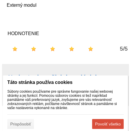
Externý modul
HODNOTENIE
5
/
5
Hodnotenie našich kupujúcich na
Táto stránka používa cookies
Najnákup.sk
Súbory cookies používame pre správne fungovanie našej webovej
stránky a jej funkcií. Pomocou súborov cookies si tiež napríklad
pamätáme váš preferovaný jazyk, zvyšujeme pre vás relevantnosť
zobrazovaných reklám, počítame návštevnosť stránok a pamätáme si
vaše nastavenia vykonané na stránke.
„© 2015 – 2025 ObchodPreTeba.sk - Kvalitné náradie, autodiely a
zváracia technika. Rýchle doručenie po celej SR. Kontakt:
info@obchodpreteba.sk | Tel.: +421 940 818 505“ | Všetky práva
Prispôsobiť
Povoliť všetko
vyhradené“