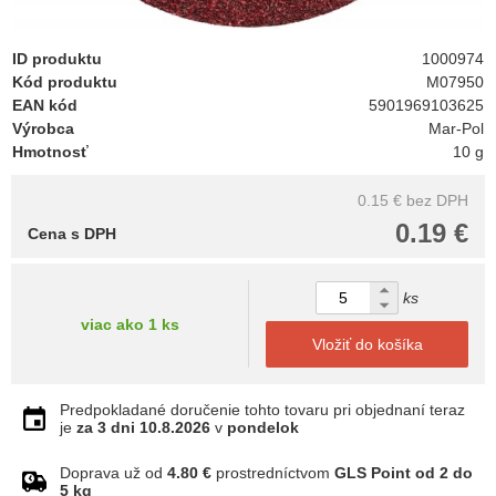
ID produktu
1000974
Kód produktu
M07950
EAN kód
5901969103625
Výrobca
Mar-Pol
Hmotnosť
10 g
0.15 €
bez DPH
0.19 €
Cena s DPH
ks
viac ako 1 ks
Vložiť do košíka
Predpokladané doručenie tohto tovaru pri objednaní teraz
je
za 3 dni
10.8.2026
v
pondelok
Doprava už od
4.80 €
prostredníctvom
GLS Point od 2 do
5 kg