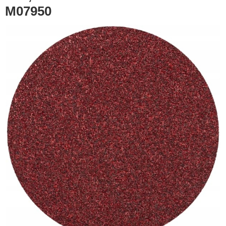
M07950