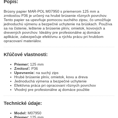
Popis:
Brúsny papier MAR-POL M07950 s priemerom 125 mm a
zrnitosťou P36 je určený na hrubé brúsenie rôznych povrchov.
Tento papier sa upevňuje pomocou suchého zipsu, čo umožňuje
jednoduchú výmenu a bezpečné uchytenie na brúskach. Používa
sa na čistenie, leštenie a brúsenie plnív, omietok, kovových a
drevených povrchov. Ideálny pre profesionálne aj domáce
aplikácie, zabezpečuje efektívnu a rýchlu prácu pri hrubšom
opracovaní materiálov.
Kľúčové vlastnosti:
Priemer:
125 mm
Zrnitosť:
P36
Upevnenie:
na suchý zips
Hrubé brúsenie plnív, omietok, kovu a dreva
Jednoduchá výmena a bezpečné uchytenie
Efektívna práca pri opracovaní rôznych povrchov
Vhodný pre profesionálne aj domáce použitie
Technické údaje:
Model:
M07950
Priemer:
125 mm