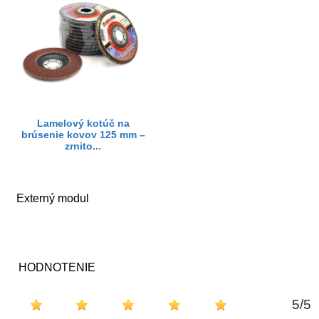
Lamelový kotúč na
brúsenie kovov 125 mm –
zrnito...
Externý modul
HODNOTENIE
5
/
5