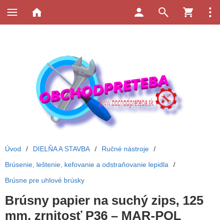
Úvod
/
DIELŇA A STAVBA
/
Ručné nástroje
/
Brúsenie, leštenie, kefovanie a odstraňovanie lepidla
/
Brúsne pre uhlové brúsky
Brúsny papier na suchý zips, 125
mm, zrnitosť P36 – MAR-POL