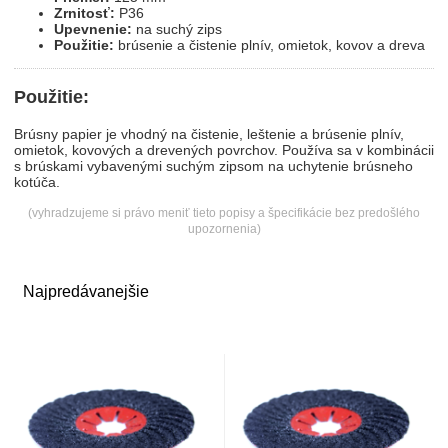
Zrnitosť:
P36
Upevnenie:
na suchý zips
Použitie:
brúsenie a čistenie plnív, omietok, kovov a dreva
Použitie:
Brúsny papier je vhodný na čistenie, leštenie a brúsenie plnív,
omietok, kovových a drevených povrchov. Používa sa v kombinácii
s brúskami vybavenými suchým zipsom na uchytenie brúsneho
kotúča.
(vyhradzujeme si právo meniť tieto popisy a špecifikácie bez predošlého
upozornenia)
Najpredávanejšie