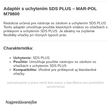
Adaptér s uchytením SDS PLUS – MAR-POL
M79800
Redukcia určená pre nástroje so závitom a uchytením SDS PLUS.
Tento adaptér umožňuje použitie klasických vrtákov vo vŕtačkách s
príklepom a uchytením SDS PLUS. Je ideálny na zvýšenie
flexibility vŕtačky pri rôznych typoch prác.
Charakteristika:
Uchytenie:
SDS PLUS
Použitie:
Umožňuje použitie nástrojov so závitom vo
vŕtačkách s uchytením SDS PLUS
Kompatibilita:
Vhodné pre príklepové aj štandardné
vŕtačky
(vyhradzujeme si právo meniť tieto popisy a špecifikácie bez predošlého
upozornenia)
Najpredávanejšie