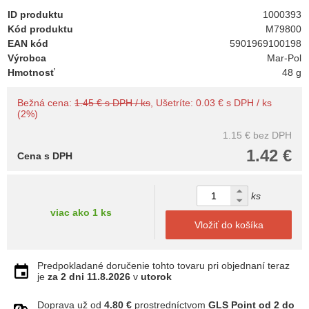
ID produktu
1000393
Kód produktu
M79800
EAN kód
5901969100198
Výrobca
Mar-Pol
Hmotnosť
48 g
Bežná cena:
1.45 € s DPH / ks
, Ušetríte: 0.03 € s DPH / ks
(2%)
1.15 €
bez DPH
1.42 €
Cena s DPH
ks
viac ako 1 ks
Vložiť do košíka
Predpokladané doručenie tohto tovaru pri objednaní teraz
je
za 2 dni
11.8.2026
v
utorok
Doprava už od
4.80 €
prostredníctvom
GLS Point od 2 do