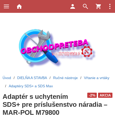
Úvod
/
DIELŇA A STAVBA
/
Ručné nástroje
/
Vŕtanie a vrtáky
/
Adaptéry SDS+ a SDS Max
Adaptér s uchytením
-2%
AKCIA
SDS+ pre príslušenstvo náradia –
MAR-POL M79800