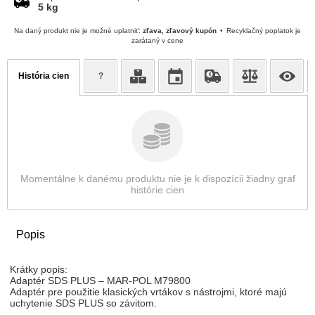
5 kg
Na daný produkt nie je možné uplatniť:
zľava, zľavový kupón
Recyklačný poplatok je
zarátaný v cene
História cien
?
Momentálne k danému produktu nie je k dispozícii žiadny graf
histórie cien
Popis
Krátky popis:
Adaptér SDS PLUS – MAR-POL M79800
Adaptér pre použitie klasických vrtákov s nástrojmi, ktoré majú
uchytenie SDS PLUS so závitom.