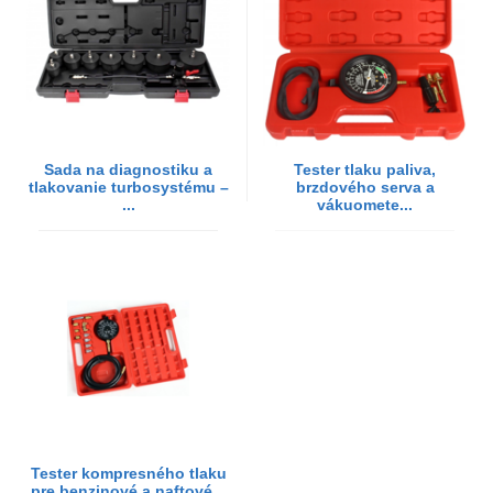
Sada na diagnostiku a
Tester tlaku paliva,
tlakovanie turbosystému –
brzdového serva a
...
vákuomete...
Tester kompresného tlaku
pre benzinové a naftové...