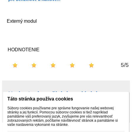
Externý modul
HODNOTENIE
5
/
5
Hodnotenie našich kupujúcich na
Táto stránka používa cookies
Najnákup.sk
Súbory cookies používame pre správne fungovanie našej webovej
stránky a jej funkcií. Pomocou súborov cookies si tiež napríklad
pamätáme váš preferovaný jazyk, zvyšujeme pre vás relevantnosť
zobrazovaných reklám, počítame návštevnosť stránok a pamätáme si
vaše nastavenia vykonané na stránke.
„© 2015 – 2025 ObchodPreTeba.sk - Kvalitné náradie, autodiely a