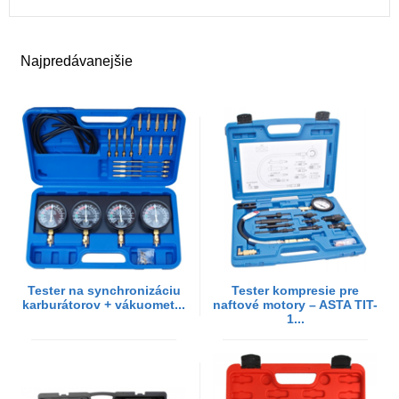
Najpredávanejšie
Tester na synchronizáciu
Tester kompresie pre
karburátorov + vákuomet...
naftové motory – ASTA TIT-
1...