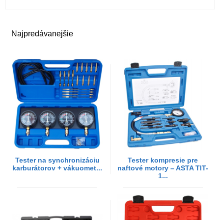
Najpredávanejšie
Tester na synchronizáciu
Tester kompresie pre
karburátorov + vákuomet...
naftové motory – ASTA TIT-
1...