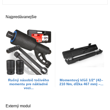
Najpredávanejšie
Ručný násobič točivého
Momentový kľúč 1/2'' (42–
momentu pre nákladné
210 Nm, dĺžka 467 mm) –...
vozi...
Externý modul