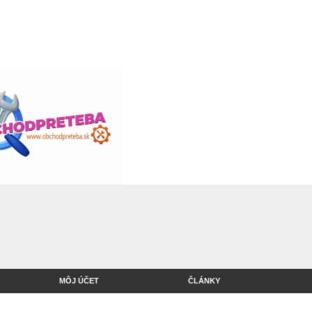
MÔJ ÚČET
ČLÁNKY