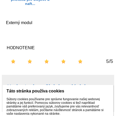
naft...
Externý modul
HODNOTENIE
5
/
5
Hodnotenie našich kupujúcich na
Táto stránka používa cookies
Najnákup.sk
Súbory cookies používame pre správne fungovanie našej webovej
stránky a jej funkcií. Pomocou súborov cookies si tiež napríklad
pamätáme váš preferovaný jazyk, zvyšujeme pre vás relevantnosť
zobrazovaných reklám, počítame návštevnosť stránok a pamätáme si
vaše nastavenia vykonané na stránke.