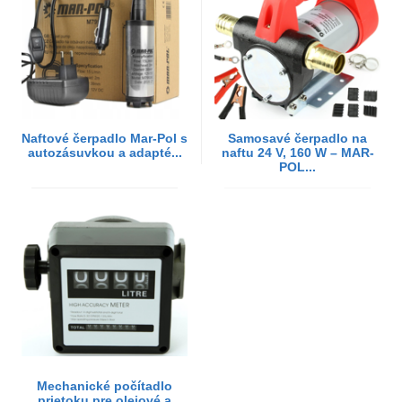
Naftové čerpadlo Mar-Pol s
Samosavé čerpadlo na
autozásuvkou a adapté...
naftu 24 V, 160 W – MAR-
POL...
Mechanické počítadlo
prietoku pre olejové a